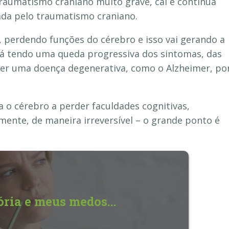
traumatismo craniano muito grave, cai e continua
ada pelo traumatismo craniano.
, perdendo funções do cérebro e isso vai gerando a
tá tendo uma queda progressiva dos sintomas, das
ser uma doença degenerativa, como o Alzheimer, po
a o cérebro a perder faculdades cognitivas,
mente, de maneira irreversível – o grande ponto é
ia e meus medos...