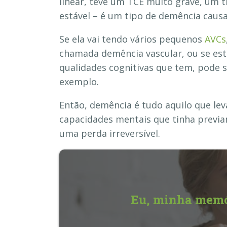
linear, teve um TCE muito grave, um 
estável – é um tipo de demência caus
Se ela vai tendo vários pequenos
AVCs
chamada demência vascular, ou se es
qualidades cognitivas que tem, pode 
exemplo.
Então, demência é tudo aquilo que lev
capacidades mentais que tinha previa
uma perda irreversível.
Eu, minha memór