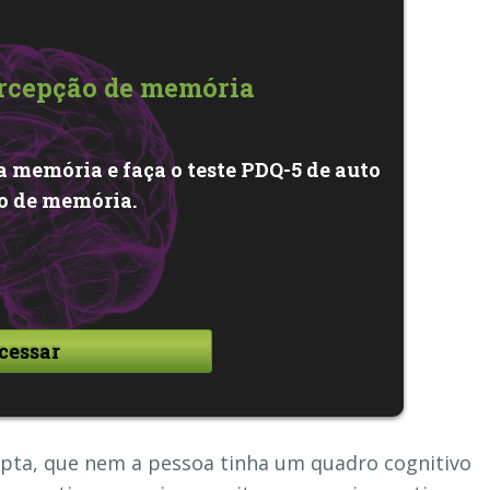
ercepção de memória
a memória e faça o teste PDQ-5 de auto
o de memória.
cessar
ta, que nem a pessoa tinha um quadro cognitivo