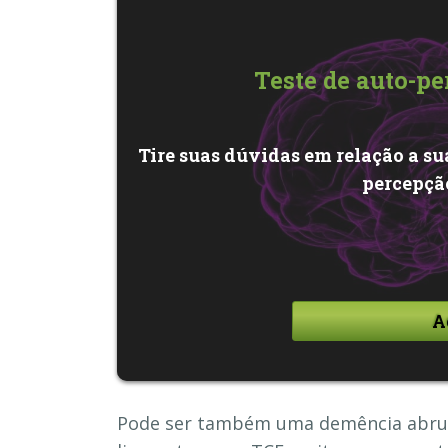
Teste de auto-p
Tire suas dúvidas em relação a su
percepçã
A
Pode ser também uma demência abrup