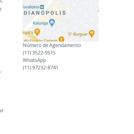
m,
e
Número de Agendamento
(11) 3522-9515
WhatsApp
(11) 97232-8741
o
or