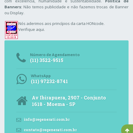
com excelência, humanidade e sustentabilidade.
Política de
Banners:
Não temos publicidade e não fazemos trocas de Banner
ou Display.
Nós aderimos aos
princípios da carta HONcode
.
Verifique aqui.
Número de Agendamento
(11) 3522-9515
WhatsApp
(11) 97232-8741
Av Ibirapuera, 2907 - Conjunto
1618 - Moema - SP
info@regenerati.com.br
contato@regenerati.com.br