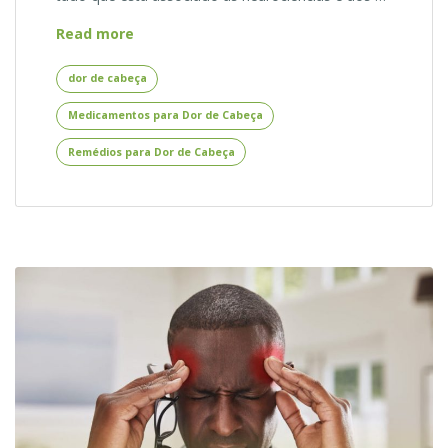
10
Read more
Medicamentos
para
dor de cabeça
Dor
Medicamentos para Dor de Cabeça
de
Cabeça
Remédios para Dor de Cabeça
–
Remédios
para
Aliviar
a
Dor
de
Cabeça