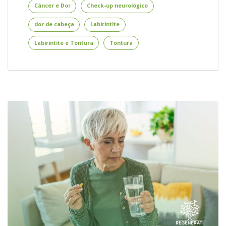
e
Câncer e Dor
Check-up neurológico
Tontura
dor de cabeça
Labirintite
–
Quando
Labirintite e Tontura
Tontura
se
Preocupar