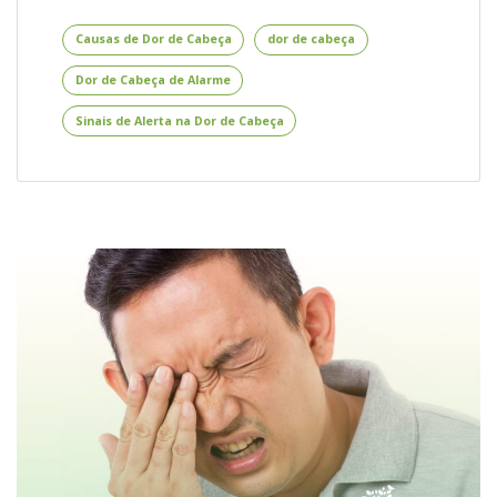
de
Dor
Causas de Dor de Cabeça
dor de cabeça
de
Dor de Cabeça de Alarme
Cabeça
–
Sinais de Alerta na Dor de Cabeça
Causas
Incomuns
da
Dor
de
Cabeça