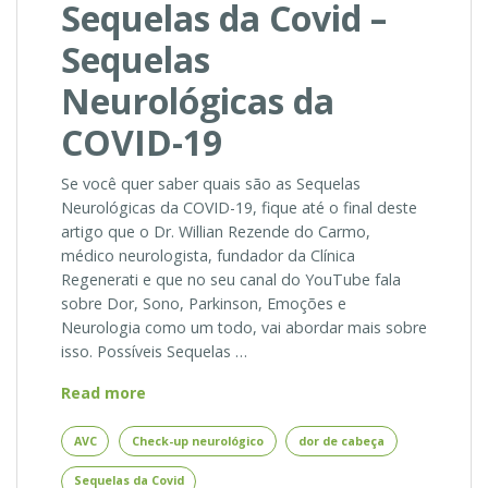
Sequelas da Covid –
Sequelas
Neurológicas da
COVID-19
Se você quer saber quais são as Sequelas
Neurológicas da COVID-19, fique até o final deste
artigo que o Dr. Willian Rezende do Carmo,
médico neurologista, fundador da Clínica
Regenerati e que no seu canal do YouTube fala
sobre Dor, Sono, Parkinson, Emoções e
Neurologia como um todo, vai abordar mais sobre
isso. Possíveis Sequelas …
Sequelas
Read more
da
Covid
AVC
Check-up neurológico
dor de cabeça
–
Sequelas da Covid
Sequelas