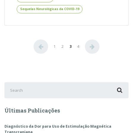
Neurológicas
Sequelas Neurológicas da COVID-19
da
COVID-
19
Paginação
1
2
3
4
de
posts
Search
for:
Últimas Publicações
Diagnóstico da Dor para Uso de Estimulação Magnética
Transcraniana