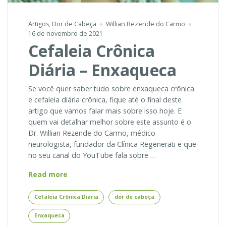
Artigos
,
Dor de Cabeça
Willian Rezende do Carmo
16 de novembro de 2021
Cefaleia Crônica
Diária – Enxaqueca
Se você quer saber tudo sobre enxaqueca crônica
e cefaleia diária crônica, fique até o final deste
artigo que vamos falar mais sobre isso hoje. E
quem vai detalhar melhor sobre este assunto é o
Dr. Willian Rezende do Carmo, médico
neurologista, fundador da Clínica Regenerati e que
no seu canal do YouTube fala sobre …
Cefaleia
Read more
Crônica
Diária
Cefaleia Crônica Diária
dor de cabeça
–
Enxaqueca
Enxaqueca