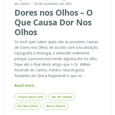
do Carmo
30 de novembro de 2021
Dores nos Olhos – O
Que Causa Dor Nos
Olhos
Se você quer saber quais são as possíveis Causas
de Dores nos Olhos de acordo com a localização,
topografia e etiologia, e entender realmente
porque a pessoa está tendo alguma dor no olho,
fique até o final deste artigo que o Dr. Willian
Rezende do Carmo, médico neurologista,
fundador da Clínica Regenerati e que no …
Dores
Read more
nos
Olhos
Causas para a dor
dor de cabeça
–
Dor Nos Olhos
Nervo Óptico
O
Que