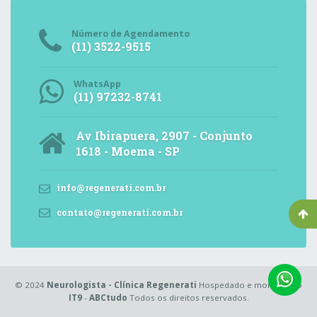
Número de Agendamento
(11) 3522-9515
WhatsApp
(11) 97232-8741
Av Ibirapuera, 2907 - Conjunto
1618 - Moema - SP
info@regenerati.com.br
contato@regenerati.com.br
© 2024
Neurologista - Clínica Regenerati
Hospedado e monitorado
IT9
-
ABCtudo
Todos os direitos reservados.