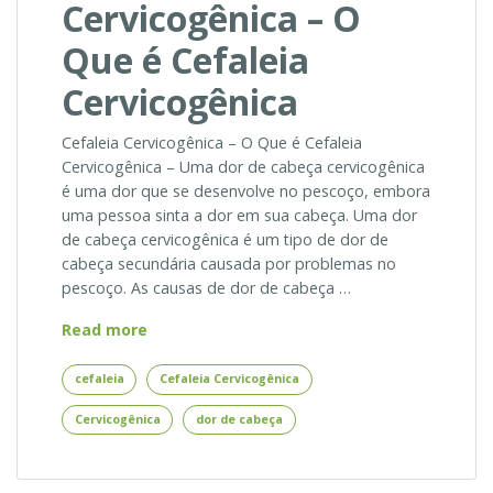
Cervicogênica – O
Que é Cefaleia
Cervicogênica
Cefaleia Cervicogênica – O Que é Cefaleia
Cervicogênica – Uma dor de cabeça cervicogênica
é uma dor que se desenvolve no pescoço, embora
uma pessoa sinta a dor em sua cabeça. Uma dor
de cabeça cervicogênica é um tipo de dor de
cabeça secundária causada por problemas no
pescoço. As causas de dor de cabeça …
Cefaleia
Read more
Cervicogênica
–
cefaleia
Cefaleia Cervicogênica
O
Cervicogênica
dor de cabeça
Que
é
Cefaleia