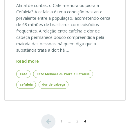
Afinal de contas, o Café melhora ou piora a
Cefaleia? A cefaleia é uma condição bastante
prevalente entre a população, acometendo cerca
de 63 milhões de brasileiros com episódios
frequentes. A relação entre cafeína e dor de
cabeça permanece pouco compreendida pela
maioria das pessoas: há quem diga que a
substância trata a dor; há …
Afinal
Read more
de
Contas,
Café
Café Melhora ou Piora a Cefaleia
o
cefaleia
dor de cabeça
Café
Melhora
ou
Piora
a
Paginação
Cefaleia?
1
…
3
4