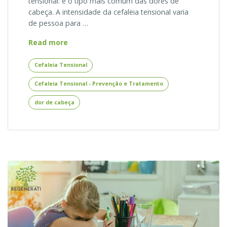
tensional: é o tipo mais comum das dores de
cabeça. A intensidade da cefaleia tensional varia
de pessoa para …
Cefaleia
Read more
Tensional
–
Cefaleia Tensional
Prevenção
Cefaleia Tensional - Prevenção e Tratamento
e
Tratamento
dor de cabeça