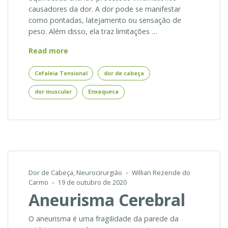
causadores da dor. A dor pode se manifestar
como pontadas, latejamento ou sensação de
peso. Além disso, ela traz limitações …
Cefaleia
Read more
tensional
–
Cefaleia Tensional
dor de cabeça
O
dor muscular
Enxaqueca
que
é
cefaleia
tensional?
Dor de Cabeça
,
Neurocirurgião
Willian Rezende do
Carmo
19 de outubro de 2020
Aneurisma Cerebral
O aneurisma é uma fragilidade da parede da