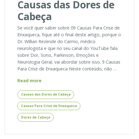
Causas das Dores de
Cabeça
Se você quer saber sobre 09 Causas Para Crise de
Enxaqueca, fique até o final deste artigo, porque o
Dr. Willian Rezende do Carmo, médico
neurologista e que no seu canal do YouTube fala
sobre Dor, Sono, Parkinson, Emoções e
Neurologia Geral, vai abordar sobre isso. 9 Causas
Para Crise de Enxaqueca Neste conteúdo, não …
9
Read more
Causas
Para
Causas das Dores de Cabeça
Crise
Causas Para Crise de Enxaqueca
de
Enxaqueca
Dores de Cabeça
–
Causas
das