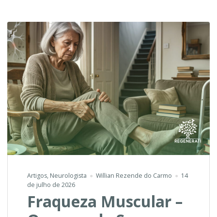
Dores
de
Cabeça
Artigos
,
Neurologista
Willian Rezende do Carmo
14
de julho de 2026
Fraqueza Muscular –