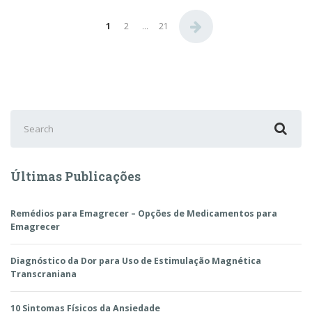
Paginação
1
2
…
21
de
posts
Search
for:
Últimas Publicações
Remédios para Emagrecer – Opções de Medicamentos para
Emagrecer
Diagnóstico da Dor para Uso de Estimulação Magnética
Transcraniana
10 Sintomas Físicos da Ansiedade