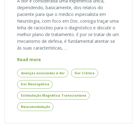
A dor é considerada uma experiência única,
dependendo, basicamente, dos relatos do
paciente para que o médico especialista em
Neurologia, com foco em Dor, consiga traçar uma
linha de raciocínio para o diagnóstico e discutir o
melhor plano de tratamento. E por se tratar de um
mecanismo de defesa, é fundamental atentar-se
às suas características, …
Estimulação
Read more
Magnética
Transcraniana
doenças associadas à dor
Dor Crônica
para
Dor Neuropática
Dor
e
Estimulação Magnética Transcraniana
suas
Principais
Neuromodulação
Doenças
Associadas