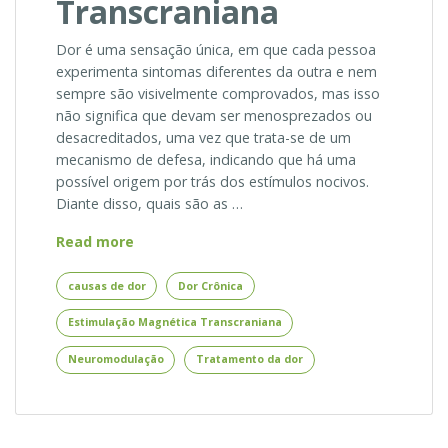
Transcraniana
Dor é uma sensação única, em que cada pessoa
experimenta sintomas diferentes da outra e nem
sempre são visivelmente comprovados, mas isso
não significa que devam ser menosprezados ou
desacreditados, uma vez que trata-se de um
mecanismo de defesa, indicando que há uma
possível origem por trás dos estímulos nocivos.
Diante disso, quais são as …
Causas
Read more
de
Dor
causas de dor
Dor Crônica
podem
Estimulação Magnética Transcraniana
se
Beneficiar
Neuromodulação
Tratamento da dor
com
Estimulação
Magnética
Transcraniana