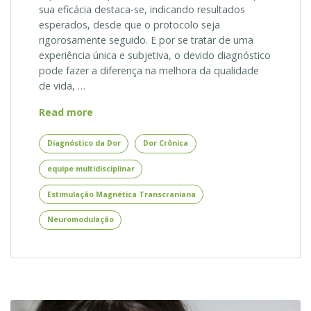
sua eficácia destaca-se, indicando resultados
esperados, desde que o protocolo seja
rigorosamente seguido. E por se tratar de uma
experiência única e subjetiva, o devido diagnóstico
pode fazer a diferença na melhora da qualidade
de vida, …
Diagnóstico
Read more
da
Dor
Diagnóstico da Dor
Dor Crônica
para
equipe multidisciplinar
Uso
de
Estimulação Magnética Transcraniana
Estimulação
Magnética
Neuromodulação
Transcraniana