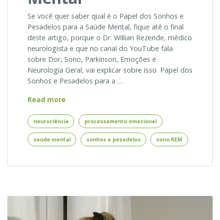
Se você quer saber qual é o Papel dos Sonhos e
Pesadelos para a Saúde Mental, fique até o final
deste artigo, porque o Dr. Willian Rezende, médico
neurologista e que no canal do YouTube fala
sobre Dor, Sono, Parkinson, Emoções e
Neurologia Geral, vai explicar sobre isso. Papel dos
Sonhos e Pesadelos para a …
Sonhos
Read more
e
Pesadelos
neurociência
processamento emocional
–
saúde mental
sonhos e pesadelos
sono REM
Papel
dos
Sonhos
e
Pesadelos
na
Saúde
Mental