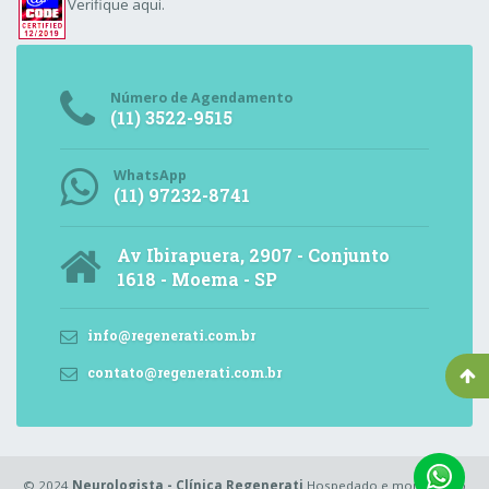
Verifique aqui.
Número de Agendamento
(11) 3522-9515
WhatsApp
(11) 97232-8741
Av Ibirapuera, 2907 - Conjunto
1618 - Moema - SP
info@regenerati.com.br
contato@regenerati.com.br
© 2024
Neurologista - Clínica Regenerati
Hospedado e monitorado