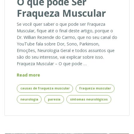
O que pode Ser
Fraqueza Muscular
Se você quer saber o que pode ser Fraqueza
Muscular, fique até o final deste artigo, porque o
Dr. Willian Rezende do Carmo, que no seu canal do
YouTube fala sobre Dor, Sono, Parkinson,
Emoções, Neurologia Geral e todos assuntos que
são do seu interesse, vai explicar sobre isso.
Fraqueza Muscular – O que pode …
Fraqueza
Read more
Muscular
–
causas de fraqueza muscular
fraqueza muscular
O
neurologia
paresia
sintomas neurológicos
que
pode
Ser
Fraqueza
Muscular