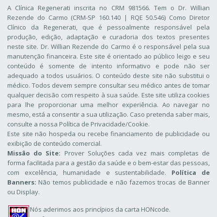
A Clínica Regenerati inscrita no CRM 981566. Tem o Dr. Willian
Rezende do Carmo (CRM-SP 160.140 | RQE 50.546) Como Diretor
Clínico da Regenerati
, que é pessoalmente responsável pela
produção, edição, adaptação e curadoria dos textos presentes
neste site. Dr. Willian Rezende do Carmo é o responsável pela sua
manutenção financeira. Este site é orientado ao público leigo e seu
conteúdo é somente de intento informativo e pode não ser
adequado a todos usuários. O conteúdo deste site não substitui o
médico. Todos devem sempre consultar seu médico antes de tomar
qualquer decisão com respeito à sua saúde. Este site utiliza cookies
para lhe proporcionar uma melhor experiência. Ao navegar no
mesmo, está a consentir a sua utilização. Caso pretenda saber mais,
consulte a nossa
Política de Privacidade/Cookie
.
Este site não hospeda ou recebe financiamento de publicidade ou
exibição de conteúdo comercial.
Missão do Site:
Prover Soluções cada vez mais completas de
forma facilitada para a gestão da saúde e o bem-estar das pessoas,
com excelência, humanidade e sustentabilidade.
Política de
Banners:
Não temos publicidade e não fazemos trocas de Banner
ou Display.
Nós aderimos aos
princípios da carta HONcode
.