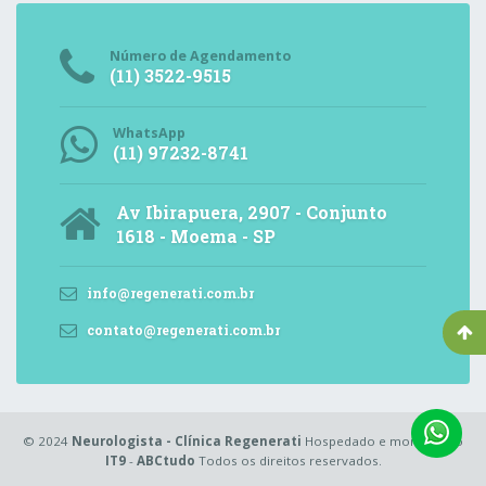
Número de Agendamento
(11) 3522-9515
WhatsApp
(11) 97232-8741
Av Ibirapuera, 2907 - Conjunto
1618 - Moema - SP
info@regenerati.com.br
contato@regenerati.com.br
© 2024
Neurologista - Clínica Regenerati
Hospedado e monitorado
IT9
-
ABCtudo
Todos os direitos reservados.