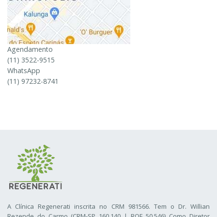
Agendamento
(11) 3522-9515
WhatsApp
(11) 97232-8741
A Clínica Regenerati inscrita no CRM 981566. Tem o Dr. Willian
Rezende do Carmo (CRM-SP 160.140 | RQE 50.546) Como Diretor