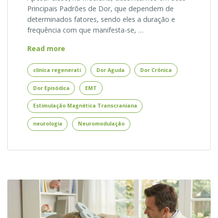
Principais Padrões de Dor, que dependem de
determinados fatores, sendo eles a duração e
frequência com que manifesta-se, …
Estimulação
Read more
Magnética
Transcraniana
clínica regenerati
Dor Aguda
Dor Crônica
para
Dor Episódica
EMT
os
Principais
Estimulação Magnética Transcraniana
Padrões
de
neurologia
Neuromodulação
Dor