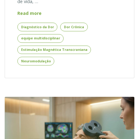
de vida, …
Diagnóstico
Read more
da
Dor
Diagnóstico da Dor
Dor Crônica
para
equipe multidisciplinar
Uso
de
Estimulação Magnética Transcraniana
Estimulação
Magnética
Neuromodulação
Transcraniana