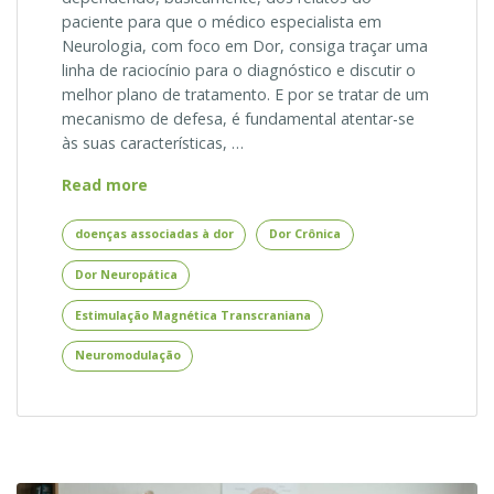
paciente para que o médico especialista em
Neurologia, com foco em Dor, consiga traçar uma
linha de raciocínio para o diagnóstico e discutir o
melhor plano de tratamento. E por se tratar de um
mecanismo de defesa, é fundamental atentar-se
às suas características, …
Estimulação
Read more
Magnética
Transcraniana
doenças associadas à dor
Dor Crônica
para
Dor Neuropática
Dor
e
Estimulação Magnética Transcraniana
suas
Principais
Neuromodulação
Doenças
Associadas