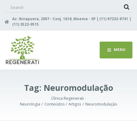
Search
for:
Av. Ibirapuera, 2907 - Conj. 1618, Moema - SP | (11) 97232-8741 |
(11) 3522-9515
MENU
Tag:
Neuromodulação
Clínica Regenerati -
Neurologia
Conteúdos
Artigos
Neuromodulação