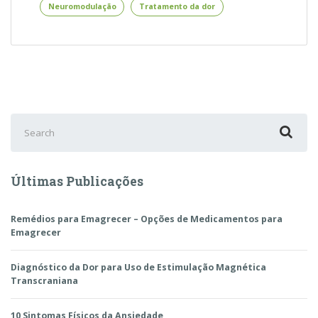
Estimulação
Neuromodulação
Tratamento da dor
Magnética
Transcraniana
–
Saiba
Quando
a
Neuromodulação
Search
é
for:
uma
Opção
Últimas Publicações
Remédios para Emagrecer – Opções de Medicamentos para
Emagrecer
Diagnóstico da Dor para Uso de Estimulação Magnética
Transcraniana
10 Sintomas Físicos da Ansiedade