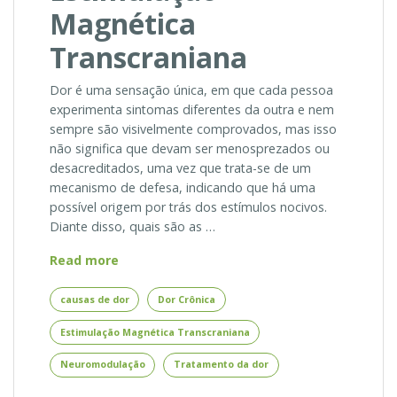
Magnética
Transcraniana
Dor é uma sensação única, em que cada pessoa
experimenta sintomas diferentes da outra e nem
sempre são visivelmente comprovados, mas isso
não significa que devam ser menosprezados ou
desacreditados, uma vez que trata-se de um
mecanismo de defesa, indicando que há uma
possível origem por trás dos estímulos nocivos.
Diante disso, quais são as …
Causas
Read more
de
Dor
causas de dor
Dor Crônica
podem
Estimulação Magnética Transcraniana
se
Beneficiar
Neuromodulação
Tratamento da dor
com
Estimulação