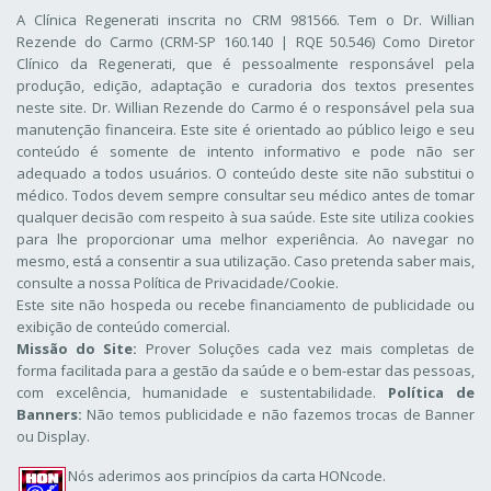
A Clínica Regenerati inscrita no CRM 981566. Tem o Dr. Willian
Rezende do Carmo (CRM-SP 160.140 | RQE 50.546) Como Diretor
Clínico da Regenerati
, que é pessoalmente responsável pela
produção, edição, adaptação e curadoria dos textos presentes
neste site. Dr. Willian Rezende do Carmo é o responsável pela sua
manutenção financeira. Este site é orientado ao público leigo e seu
conteúdo é somente de intento informativo e pode não ser
adequado a todos usuários. O conteúdo deste site não substitui o
médico. Todos devem sempre consultar seu médico antes de tomar
qualquer decisão com respeito à sua saúde. Este site utiliza cookies
para lhe proporcionar uma melhor experiência. Ao navegar no
mesmo, está a consentir a sua utilização. Caso pretenda saber mais,
consulte a nossa
Política de Privacidade/Cookie
.
Este site não hospeda ou recebe financiamento de publicidade ou
exibição de conteúdo comercial.
Missão do Site:
Prover Soluções cada vez mais completas de
forma facilitada para a gestão da saúde e o bem-estar das pessoas,
com excelência, humanidade e sustentabilidade.
Política de
Banners:
Não temos publicidade e não fazemos trocas de Banner
ou Display.
Nós aderimos aos
princípios da carta HONcode
.