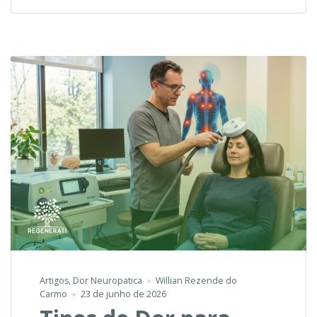
Magnética
Transcraniana
Artigos
,
Dor Neuropatica
Willian Rezende do
Carmo
23 de junho de 2026