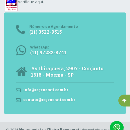
Verifique aqui.
Número de Agendamento
(11) 3522-9515
WhatsApp
(11) 97232-8741
Av Ibirapuera, 2907 - Conjunto
1618 - Moema - SP
info@regenerati.com.br
contato@regenerati.com.br
© 2024
Neurologista - Clínica Regenerati
Hospedado e monitorado