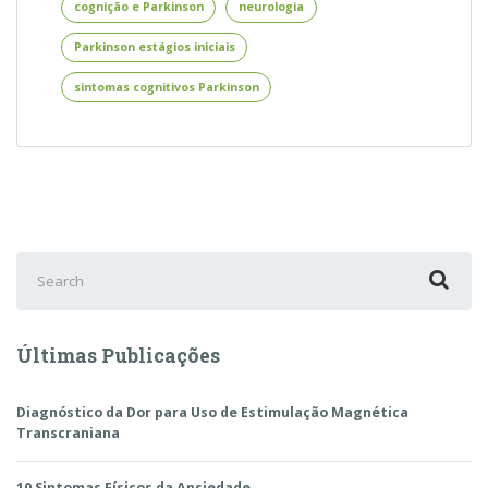
cognição e Parkinson
neurologia
no
Parkinson
Parkinson estágios iniciais
sintomas cognitivos Parkinson
Search
for:
Últimas Publicações
Diagnóstico da Dor para Uso de Estimulação Magnética
Transcraniana
10 Sintomas Físicos da Ansiedade