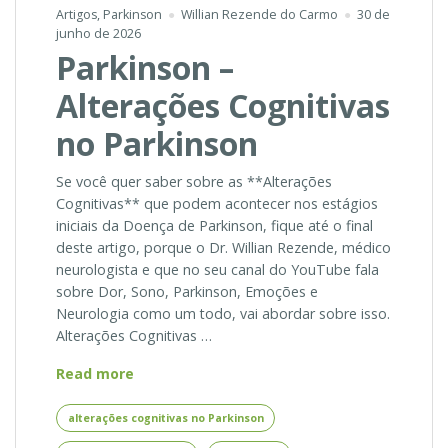
Artigos
,
Parkinson
Willian Rezende do Carmo
30 de
junho de 2026
Parkinson –
Alterações Cognitivas
no Parkinson
Se você quer saber sobre as **Alterações
Cognitivas** que podem acontecer nos estágios
iniciais da Doença de Parkinson, fique até o final
deste artigo, porque o Dr. Willian Rezende, médico
neurologista e que no seu canal do YouTube fala
sobre Dor, Sono, Parkinson, Emoções e
Neurologia como um todo, vai abordar sobre isso.
Alterações Cognitivas …
Parkinson
Read more
–
Alterações
alterações cognitivas no Parkinson
Cognitivas