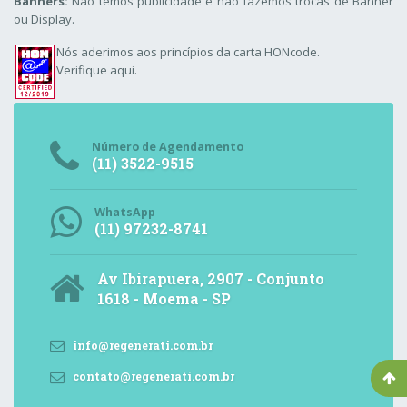
Banners:
Não temos publicidade e não fazemos trocas de Banner
ou Display.
Nós aderimos aos
princípios da carta HONcode
.
Verifique aqui.
Número de Agendamento
(11) 3522-9515
WhatsApp
(11) 97232-8741
Av Ibirapuera, 2907 - Conjunto
1618 - Moema - SP
info@regenerati.com.br
contato@regenerati.com.br