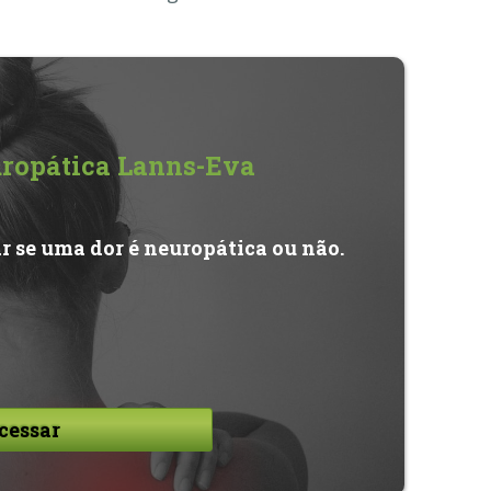
uropática Lanns-Eva
ar se uma dor é neuropática ou não.
cessar