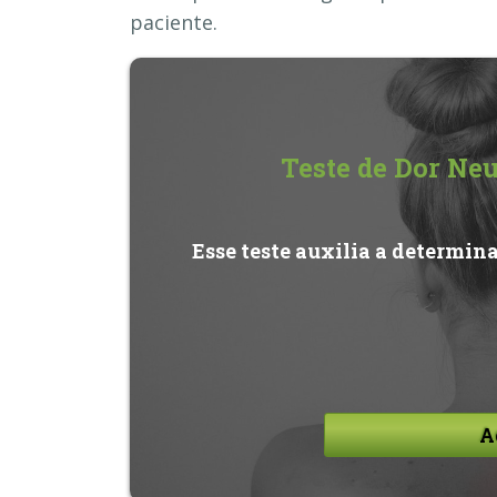
paciente.
Teste de Dor Ne
Esse teste auxilia a determin
A