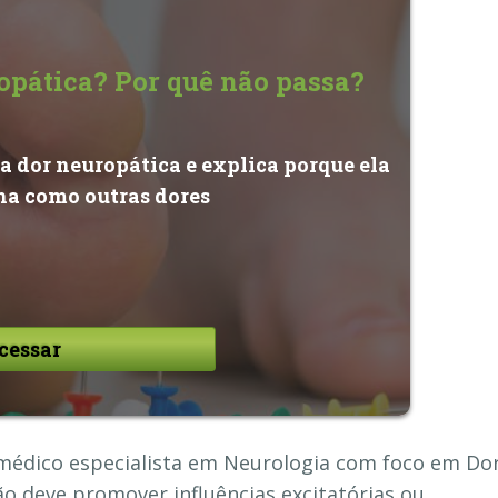
opática? Por quê não passa?
a dor neuropática e explica porque ela
ha como outras dores
cessar
o médico especialista em Neurologia com foco em Do
ão deve promover influências excitatórias ou