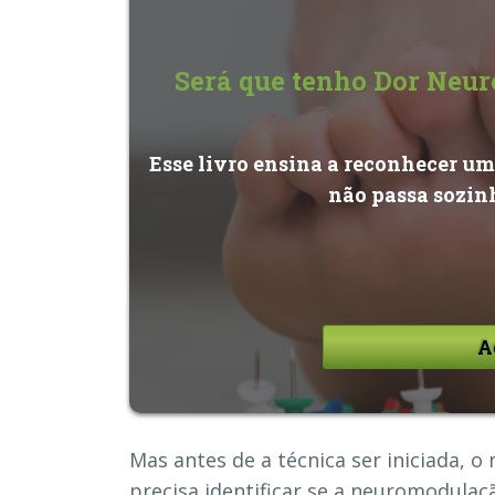
Será que tenho Dor Neur
Esse livro ensina a reconhecer um
não passa sozin
A
Mas antes de a técnica ser iniciada, 
precisa identificar se a neuromodulaç