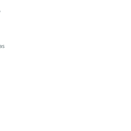
o
as
e