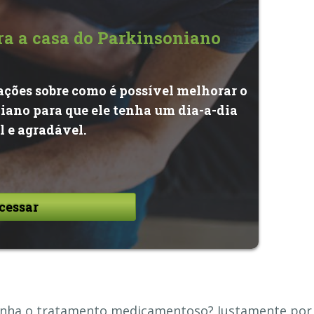
ara a casa do Parkinsoniano
tações sobre como é possível melhorar o
ano para que ele tenha um dia-a-dia
l e agradável.
cessar
 tinha o tratamento medicamentoso? Justamente por