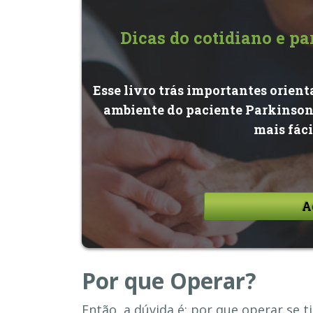
Dicas do cotidiano e p
Esse livro trás importantes orien
ambiente do paciente Parkinsoni
mais fáci
A
Por que Operar?
Então, a dúvida é: por que operar se