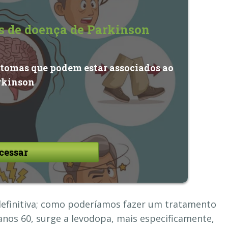
as de doença de Parkinson
ntomas que podem estar associados ao
rkinson
cessar
definitiva; como poderíamos fazer um tratamento
 anos 60, surge a levodopa, mais especificamente,