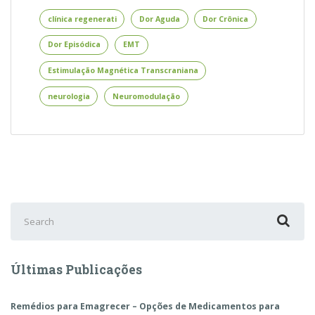
Magnética
Transcraniana
clínica regenerati
Dor Aguda
Dor Crônica
para
Dor Episódica
EMT
os
Principais
Estimulação Magnética Transcraniana
Padrões
de
neurologia
Neuromodulação
Dor
Search
for:
Últimas Publicações
Remédios para Emagrecer – Opções de Medicamentos para