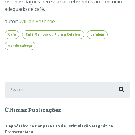
recomendações necessárias referentes ao consumo
adequado de café.
autor:
Willian Rezende
Café
Café Melhora ou Piora a Cefaleia
cefaleia
dor de cabeça
Search
for:
Últimas Publicações
Diagnóstico da Dor para Uso de Estimulação Magnética
Transcraniana