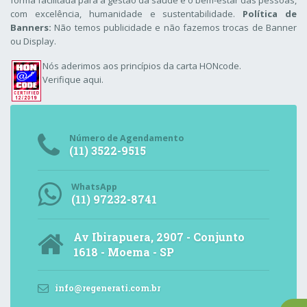
forma facilitada para a gestão da saúde e o bem-estar das pessoas,
com excelência, humanidade e sustentabilidade.
Política de
Banners:
Não temos publicidade e não fazemos trocas de Banner
ou Display.
Nós aderimos aos
princípios da carta HONcode
.
Verifique aqui.
Número de Agendamento
(11) 3522-9515
WhatsApp
(11) 97232-8741
Av Ibirapuera, 2907 - Conjunto
1618 - Moema - SP
info@regenerati.com.br