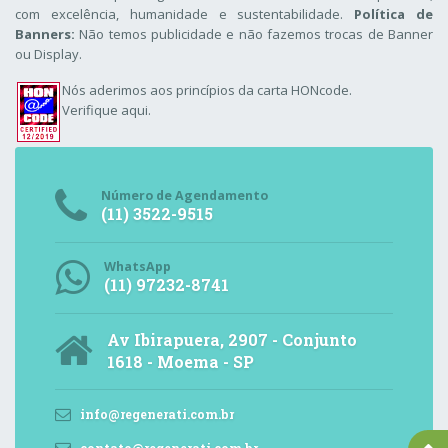
com excelência, humanidade e sustentabilidade.
Política de
Banners:
Não temos publicidade e não fazemos trocas de Banner
ou Display.
Nós aderimos aos
princípios da carta HONcode
.
Verifique aqui.
Número de Agendamento
(11) 3522-9515
WhatsApp
(11) 97232-8741
Av Ibirapuera, 2907 - Conjunto
1618 - Moema - SP
info@regenerati.com.br
contato@regenerati.com.br