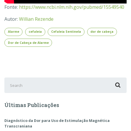
Fonte:
https://www.ncbi.nlm.nih.gov/pubmed/15549540
Autor:
Willian Rezende
Alarme
cefaleia
Cefaleia Sentinela
dor de cabeça
Dor de Cabeça de Alarme
Search
for:
Últimas Publicações
Diagnóstico da Dor para Uso de Estimulação Magnética
Transcraniana