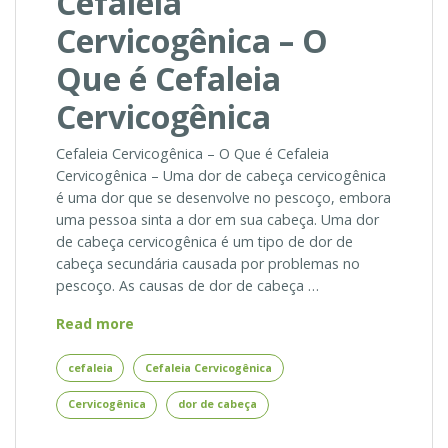
Cefaleia
Cervicogênica – O
Que é Cefaleia
Cervicogênica
Cefaleia Cervicogênica – O Que é Cefaleia
Cervicogênica – Uma dor de cabeça cervicogênica
é uma dor que se desenvolve no pescoço, embora
uma pessoa sinta a dor em sua cabeça. Uma dor
de cabeça cervicogênica é um tipo de dor de
cabeça secundária causada por problemas no
pescoço. As causas de dor de cabeça …
Cefaleia
Read more
Cervicogênica
–
cefaleia
Cefaleia Cervicogênica
O
Cervicogênica
dor de cabeça
Que
é