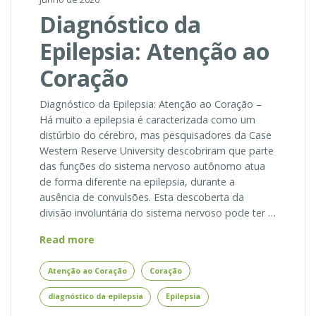
Diagnóstico da
Epilepsia: Atenção ao
Coração
Diagnóstico da Epilepsia: Atenção ao Coração –
Há muito a epilepsia é caracterizada como um
distúrbio do cérebro, mas pesquisadores da Case
Western Reserve University descobriram que parte
das funções do sistema nervoso autônomo atua
de forma diferente na epilepsia, durante a
ausência de convulsões. Esta descoberta da
divisão involuntária do sistema nervoso pode ter …
Diagnóstico
Read more
da
Epilepsia:
Atenção ao Coração
Coração
Atenção
diagnóstico da epilepsia
Epilepsia
ao