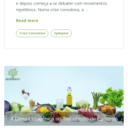
e depois começa a se debater com movimentos
repetitivos. Numa crise convulsiva, a …
Como
Read more
Diferenciar
Desmaio,
Crise Convulsiva
Epilepsia
Convulsão
e
Epilepsia