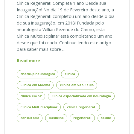
Clínica Regenerati Completa 1 ano Desde sua
Inauguração! No dia 19 de Fevereiro deste ano, a
Clínica Regenerati completou um ano desde o dia
de sua inauguração, em 2018! Fundada pelo
neurologista Willian Rezende do Carmo, esta
Clínica Multidisciplinar está completando um ano
desde que foi criada. Continue lendo este artigo
para saber mais sobre …
Um
Read more
Ano
de
checkup neurológico
clínica
Clínica
Clínica em Moema
clínica em São Paulo
Regenerati!
clínica em SP
Clínica especializada em neurologia
Clínica Multidisciplinar
clínica regenerati
consultório
medicina
regenerati
saúde