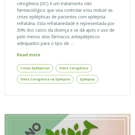
cetogênica (DC) é um tratamento não
farmacológico que visa controlar e/ou reduzir as
crises epilépticas de pacientes com epilepsia
refratária. Esta refratariedade é representada por
30% dos casos da doença e se dá após o uso de
pelo menos dois fármacos antiepilépticos
adequados para o tipo de …
A
Read more
Dieta
Cetogênica
Crises Epilépticas
Dieta Cetogênica
na
Dieta Cetogênica na Epilepsia
Epilepsia
Epilepsia