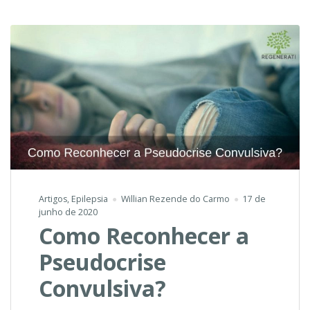
este
Tratamento?
Artigos
,
Epilepsia
Willian Rezende do Carmo
17 de
junho de 2020
Como Reconhecer a
Pseudocrise
Convulsiva?