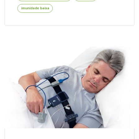
no
imunidade baixa
Tratamento
de
Epilepsia