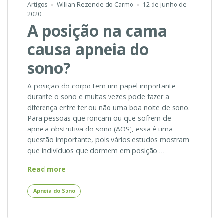
Artigos
Willian Rezende do Carmo
12 de junho de
2020
A posição na cama
causa apneia do
sono?
A posição do corpo tem um papel importante
durante o sono e muitas vezes pode fazer a
diferença entre ter ou não uma boa noite de sono.
Para pessoas que roncam ou que sofrem de
apneia obstrutiva do sono (AOS), essa é uma
questão importante, pois vários estudos mostram
que indivíduos que dormem em posição …
A
Read more
posição
na
Apneia do Sono
cama
causa