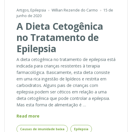
Artigos
,
Epilepsia
Willian Rezende do Carmo
15 de
junho de 2020
A Dieta Cetogênica
no Tratamento de
Epilepsia
A dieta cetogênica no tratamento de epilepsia está
indicada para crianças resistentes à terapia
farmacológica. Basicamente, esta dieta consiste
em uma rica ingestão de lipídeos e restrita em
carboidratos. Alguns pais de crianças com
epilepsia podem ser céticos em relação a uma
dieta cetogênica que pode controlar a epilepsia.
Mas esta forma de alimentação é …
A
Read more
Dieta
Cetogênica
Causas de imunidade baixa
Epilepsia