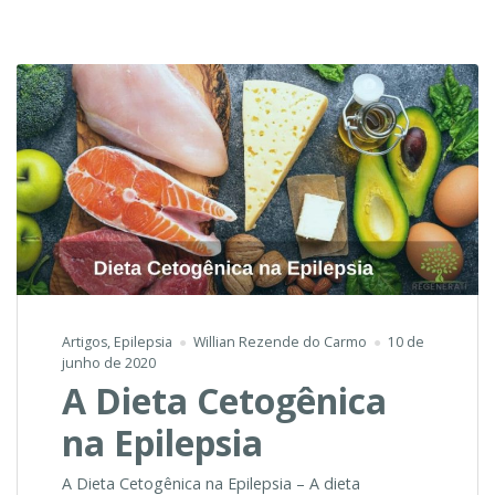
apneia
do
sono?
Artigos
,
Epilepsia
Willian Rezende do Carmo
10 de
junho de 2020
A Dieta Cetogênica
na Epilepsia
A Dieta Cetogênica na Epilepsia – A dieta