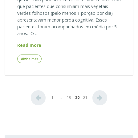
que pacientes que consumiam mais vegetais
verdes folhosos (pelo menos 1 porção por dia)
apresentavam menor perda cognitiva. Esses
pacientes foram acompanhados em média por 5
anos. O …
Folhas
Read more
Verdes
Protegem
Alzheimer
Contra
Alzheimer?
Paginação
1
…
19
20
21
de
posts