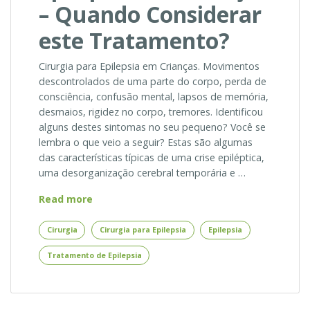
– Quando Considerar
este Tratamento?
Cirurgia para Epilepsia em Crianças. Movimentos
descontrolados de uma parte do corpo, perda de
consciência, confusão mental, lapsos de memória,
desmaios, rigidez no corpo, tremores. Identificou
alguns destes sintomas no seu pequeno? Você se
lembra o que veio a seguir? Estas são algumas
das características típicas de uma crise epiléptica,
uma desorganização cerebral temporária e …
Cirurgia
Read more
para
Epilepsia
Cirurgia
Cirurgia para Epilepsia
Epilepsia
em
Tratamento de Epilepsia
Crianças
–
Quando
Considerar