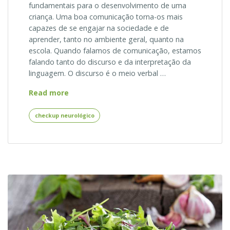
fundamentais para o desenvolvimento de uma
criança. Uma boa comunicação torna-os mais
capazes de se engajar na sociedade e de
aprender, tanto no ambiente geral, quanto na
escola. Quando falamos de comunicação, estamos
falando tanto do discurso e da interpretação da
linguagem. O discurso é o meio verbal …
As
Read more
Crianças
e
checkup neurológico
o
Desenvolvimento
da
Fala