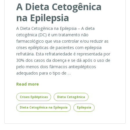
A Dieta Cetogênica
na Epilepsia
A Dieta Cetogênica na Epilepsia – A dieta
cetogênica (DC) é um tratamento não
farmacológico que visa controlar e/ou reduzir as
crises epilépticas de pacientes com epilepsia
refratária. Esta refratariedade é representada por
30% dos casos da doença e se dá após o uso de
pelo menos dois fármacos antiepilépticos
adequados para o tipo de …
A
Read more
Dieta
Cetogênica
Crises Epilépticas
Dieta Cetogênica
na
Dieta Cetogênica na Epilepsia
Epilepsia
Epilepsia