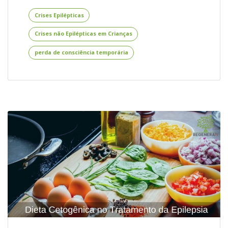
não
Epilépticas
Crises Epilépticas
em
Crises não Epilépticas em Crianças
Crianças
–
perda de consciência temporária
Saiba
o
que
são
e
como
Diferenciá-
las