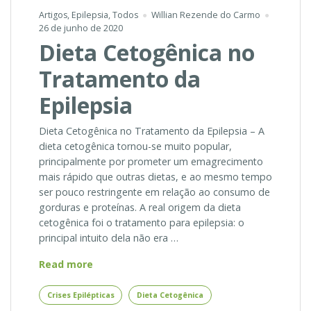
Artigos
,
Epilepsia
,
Todos
Willian Rezende do Carmo
26 de junho de 2020
Dieta Cetogênica no
Tratamento da
Epilepsia
Dieta Cetogênica no Tratamento da Epilepsia – A
dieta cetogênica tornou-se muito popular,
principalmente por prometer um emagrecimento
mais rápido que outras dietas, e ao mesmo tempo
ser pouco restringente em relação ao consumo de
gorduras e proteínas. A real origem da dieta
cetogênica foi o tratamento para epilepsia: o
principal intuito dela não era …
Dieta
Read more
Cetogênica
no
Crises Epilépticas
Dieta Cetogênica
Tratamento