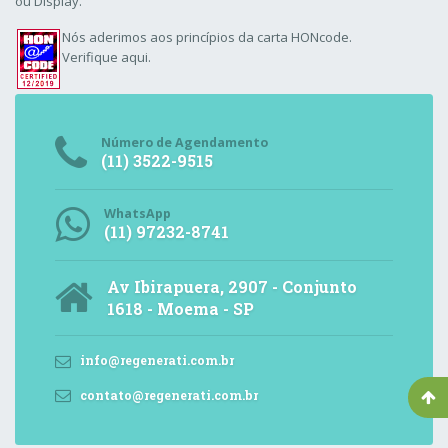
ou Display.
Nós aderimos aos
princípios da carta HONcode
.
Verifique aqui.
Número de Agendamento
(11) 3522-9515
WhatsApp
(11) 97232-8741
Av Ibirapuera, 2907 - Conjunto
1618 - Moema - SP
info@regenerati.com.br
contato@regenerati.com.br