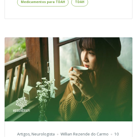
Medicamentos para TDAH
TDAH
para
TDAH
Artigos
,
Neurologista
Willian Rezende do Carmo
10