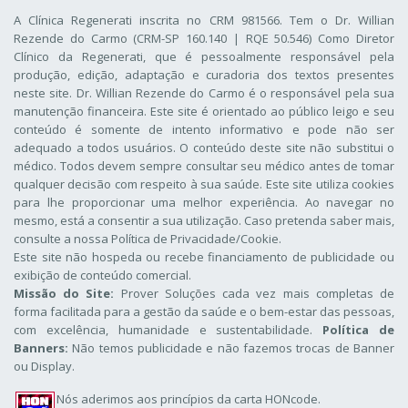
A Clínica Regenerati inscrita no CRM 981566. Tem o Dr. Willian
Rezende do Carmo (CRM-SP 160.140 | RQE 50.546) Como Diretor
Clínico da Regenerati
, que é pessoalmente responsável pela
produção, edição, adaptação e curadoria dos textos presentes
neste site. Dr. Willian Rezende do Carmo é o responsável pela sua
manutenção financeira. Este site é orientado ao público leigo e seu
conteúdo é somente de intento informativo e pode não ser
adequado a todos usuários. O conteúdo deste site não substitui o
médico. Todos devem sempre consultar seu médico antes de tomar
qualquer decisão com respeito à sua saúde. Este site utiliza cookies
para lhe proporcionar uma melhor experiência. Ao navegar no
mesmo, está a consentir a sua utilização. Caso pretenda saber mais,
consulte a nossa
Política de Privacidade/Cookie
.
Este site não hospeda ou recebe financiamento de publicidade ou
exibição de conteúdo comercial.
Missão do Site:
Prover Soluções cada vez mais completas de
forma facilitada para a gestão da saúde e o bem-estar das pessoas,
com excelência, humanidade e sustentabilidade.
Política de
Banners:
Não temos publicidade e não fazemos trocas de Banner
ou Display.
Nós aderimos aos
princípios da carta HONcode
.