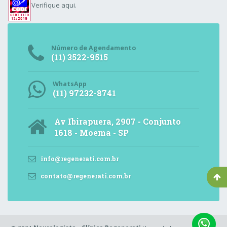
Verifique aqui.
Número de Agendamento
(11) 3522-9515
WhatsApp
(11) 97232-8741
Av Ibirapuera, 2907 - Conjunto
1618 - Moema - SP
info@regenerati.com.br
contato@regenerati.com.br