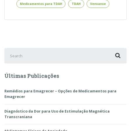
Medicamentos para TDAH
TDAH
Venvanse
Você
Precisa
Saber
Sobre
o
Venvanse
–
Lisdexanfetamina
Search
for:
Últimas Publicações
Remédios para Emagrecer – Opções de Medicamentos para
Emagrecer
Diagnóstico da Dor para Uso de Estimulação Magnética
Transcraniana