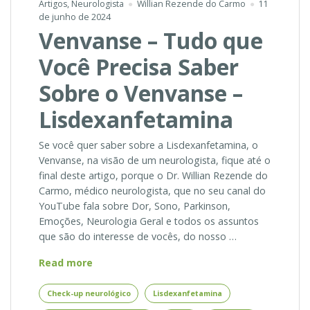
Artigos
,
Neurologista
Willian Rezende do Carmo
11
de junho de 2024
Venvanse – Tudo que
Você Precisa Saber
Sobre o Venvanse –
Lisdexanfetamina
Se você quer saber sobre a Lisdexanfetamina, o
Venvanse, na visão de um neurologista, fique até o
final deste artigo, porque o Dr. Willian Rezende do
Carmo, médico neurologista, que no seu canal do
YouTube fala sobre Dor, Sono, Parkinson,
Emoções, Neurologia Geral e todos os assuntos
que são do interesse de vocês, do nosso …
Venvanse
Read more
–
Tudo
Check-up neurológico
Lisdexanfetamina
que