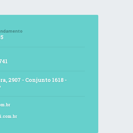
endamento
15
741
ra, 2907 - Conjunto 1618 -
P
om.br
i.com.br