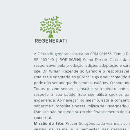
A Clínica Regenerati inscrita no CRM 981566. Tem o D
SP 160.140 | RQE 50.546) Como Diretor Clínico da 
responsável pela produção, edição, adaptação e cur
site. Dr. Willian Rezende do Carmo é o responsável
Este site é orientado ao público leigo e seu conteúdo
pode não ser adequado a todos usuários. O conteúdo d
Todos devem sempre consultar seu médico antes
respeito à sua saúde. Este site utiliza cookies p
experiência. Ao navegar no mesmo, está a consentir
saber mais, consulte a nossa
Política de Privacidade/
Este site não hospeda ou recebe financiamento de pu
comercial.
Missão do Site:
Prover Soluções cada vez mais comp
gestão da saúde e o bem-estar das pessoas, 