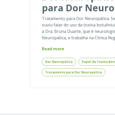
para Dor Neurop
Tratamento para Dor Neuropática. Se
ouviu falar do uso da toxina botulínica
a Dra. Bruna Duarte, que é neurologis
Neuropática, e trabalha na Clínica Re
Dor
Read more
Neuropática
–
Dor Neuropática
Papel da Toxina Bot
Novo
Tratamento para Dor Neuropática
Tratamento
para
Dor
Neuropática
(2021)