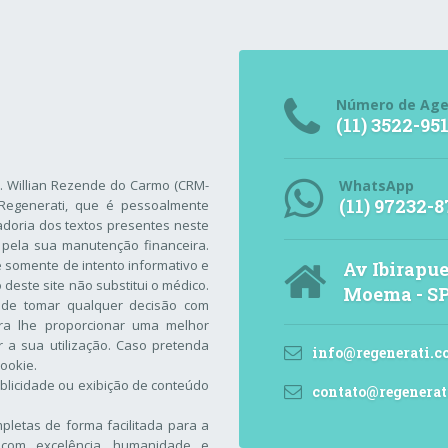
Número de Ag
(11) 3522-95
r. Willian Rezende do Carmo (CRM-
WhatsApp
(11) 97232-8
Regenerati
, que é pessoalmente
adoria dos textos presentes neste
 pela sua manutenção financeira.
 é somente de intento informativo e
Av Ibirapue
este site não substitui o médico.
Moema - S
 de tomar qualquer decisão com
ara lhe proporcionar uma melhor
 a sua utilização. Caso pretenda
info@regenerati.c
Cookie
.
blicidade ou exibição de conteúdo
contato@regenerat
letas de forma facilitada para a
com excelência, humanidade e