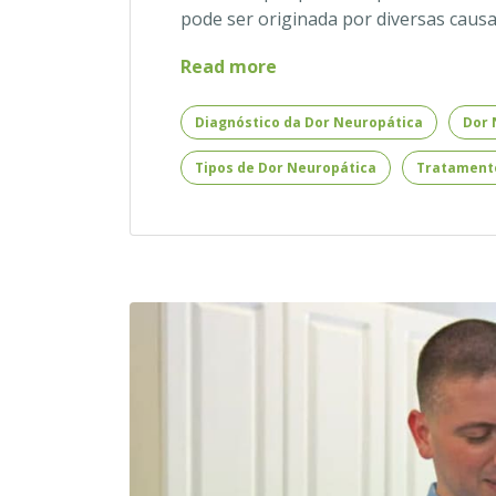
pode ser originada por diversas caus
Especialista
Read more
em
Dor
Diagnóstico da Dor Neuropática
Dor 
Neuropática
Tipos de Dor Neuropática
Tratamento
–
O
que
Faz
o
Especialista
em
Dor
Neuropática