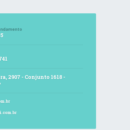
endamento
15
741
ra, 2907 - Conjunto 1618 -
P
om.br
i.com.br