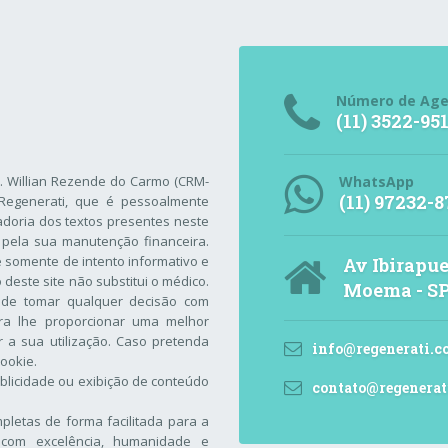
Número de Ag
(11) 3522-95
r. Willian Rezende do Carmo (CRM-
WhatsApp
(11) 97232-8
Regenerati
, que é pessoalmente
adoria dos textos presentes neste
 pela sua manutenção financeira.
 é somente de intento informativo e
Av Ibirapue
este site não substitui o médico.
Moema - S
 de tomar qualquer decisão com
ara lhe proporcionar uma melhor
 a sua utilização. Caso pretenda
info@regenerati.c
Cookie
.
blicidade ou exibição de conteúdo
contato@regenerat
letas de forma facilitada para a
com excelência, humanidade e