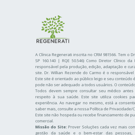
A Clínica Regenerati inscrita no CRM 981566. Tem o D
SP 160.140 | RQE 50.546) Como Diretor Clínico da 
responsável pela produção, edição, adaptação e cur
site. Dr. Willian Rezende do Carmo é o responsável
Este site é orientado ao público leigo e seu conteúdo
pode não ser adequado a todos usuários. O conteúdo d
Todos devem sempre consultar seu médico antes
respeito à sua saúde. Este site utiliza cookies p
experiência. Ao navegar no mesmo, está a consentir
saber mais, consulte a nossa
Política de Privacidade/
Este site não hospeda ou recebe financiamento de pu
comercial.
Missão do Site:
Prover Soluções cada vez mais comp
gestão da saúde e o bem-estar das pessoas, 