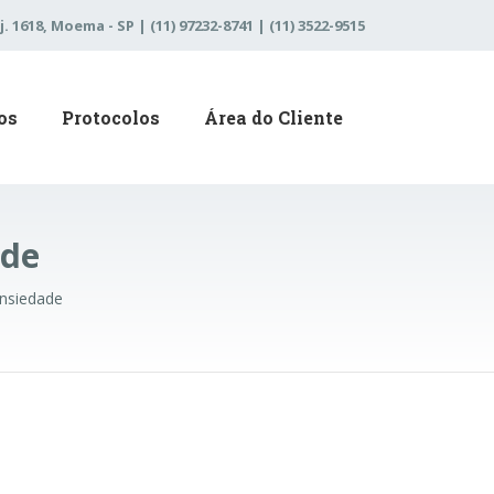
j. 1618, Moema - SP | (11) 97232-8741 | (11) 3522-9515
os
Protocolos
Área do Cliente
ade
Ansiedade