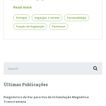
Engasgar
Read more
é
Normal?
Disfagia
engasgar e normal
Fonoaudióloga
Fonoaudióloga
Função da Deglutição
Parkinson
da
Regenerati
Explica
Search
for:
Últimas Publicações
Diagnóstico da Dor para Uso de Estimulação Magnética
Transcraniana