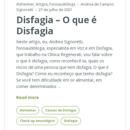
Alzheimer
,
Artigos
,
Fonoaudióloga
Andrea de Campos
Signoretti
27 de julho de 2021
Disfagia – O que é
Disfagia
Neste artigo, eu, Andrea Signoretti,
fonoaudióloga, especialista em Voz e em Disfagia,
que trabalho na Clínica Regenerati, vou falar sobre
o que é disfagia, como reconhecê-la, quais os
riscos de uma pessoa que tem disfagia. O que é
Disfagia? Como eu reconheço que tenho disfagia?
Se você tem dificuldade em se alimentar, em
comer determinados …
Disfagia
Read more
–
O
Alzheimer
Causas da Disfagia
que
Check-up neurológico
Disfagia
é
Disfagia