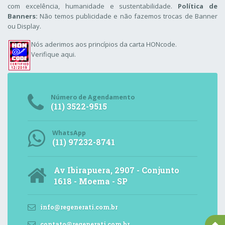
com excelência, humanidade e sustentabilidade.
Política de
Banners:
Não temos publicidade e não fazemos trocas de Banner
ou Display.
Nós aderimos aos
princípios da carta HONcode
.
Verifique aqui.
Número de Agendamento
(11) 3522-9515
WhatsApp
(11) 97232-8741
Av Ibirapuera, 2907 - Conjunto
1618 - Moema - SP
info@regenerati.com.br
contato@regenerati.com.br