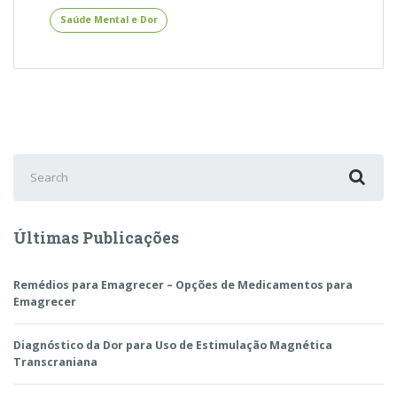
Consequências
Saúde Mental e Dor
Graves
da
Dor
Crônica
Search
for:
Últimas Publicações
Remédios para Emagrecer – Opções de Medicamentos para
Emagrecer
Diagnóstico da Dor para Uso de Estimulação Magnética
Transcraniana