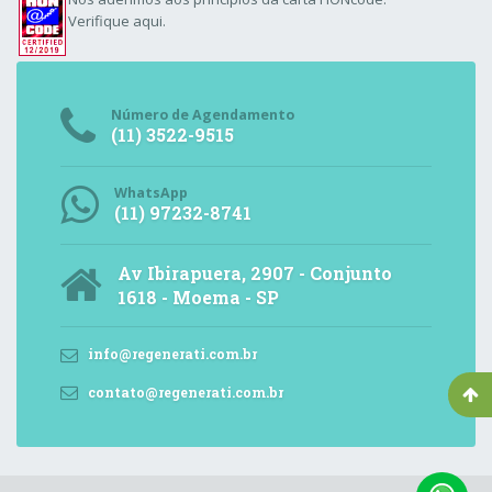
Verifique aqui.
Número de Agendamento
(11) 3522-9515
WhatsApp
(11) 97232-8741
Av Ibirapuera, 2907 - Conjunto
1618 - Moema - SP
info@regenerati.com.br
contato@regenerati.com.br