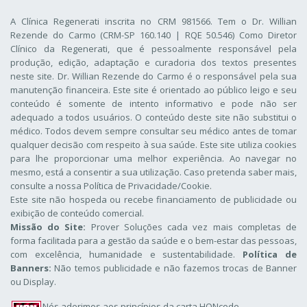
A Clínica Regenerati inscrita no CRM 981566. Tem o Dr. Willian
Rezende do Carmo (CRM-SP 160.140 | RQE 50.546) Como Diretor
Clínico da Regenerati
, que é pessoalmente responsável pela
produção, edição, adaptação e curadoria dos textos presentes
neste site. Dr. Willian Rezende do Carmo é o responsável pela sua
manutenção financeira. Este site é orientado ao público leigo e seu
conteúdo é somente de intento informativo e pode não ser
adequado a todos usuários. O conteúdo deste site não substitui o
médico. Todos devem sempre consultar seu médico antes de tomar
qualquer decisão com respeito à sua saúde. Este site utiliza cookies
para lhe proporcionar uma melhor experiência. Ao navegar no
mesmo, está a consentir a sua utilização. Caso pretenda saber mais,
consulte a nossa
Política de Privacidade/Cookie
.
Este site não hospeda ou recebe financiamento de publicidade ou
exibição de conteúdo comercial.
Missão do Site:
Prover Soluções cada vez mais completas de
forma facilitada para a gestão da saúde e o bem-estar das pessoas,
com excelência, humanidade e sustentabilidade.
Política de
Banners:
Não temos publicidade e não fazemos trocas de Banner
ou Display.
Nós aderimos aos
princípios da carta HONcode
.