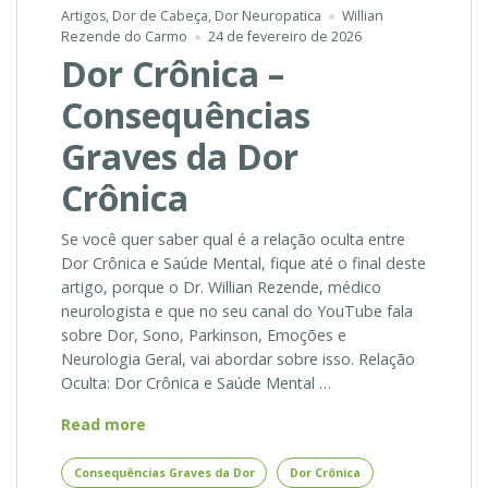
Artigos
,
Dor de Cabeça
,
Dor Neuropatica
Willian
Rezende do Carmo
24 de fevereiro de 2026
Dor Crônica –
Consequências
Graves da Dor
Crônica
Se você quer saber qual é a relação oculta entre
Dor Crônica e Saúde Mental, fique até o final deste
artigo, porque o Dr. Willian Rezende, médico
neurologista e que no seu canal do YouTube fala
sobre Dor, Sono, Parkinson, Emoções e
Neurologia Geral, vai abordar sobre isso. Relação
Oculta: Dor Crônica e Saúde Mental …
Dor
Read more
Crônica
–
Consequências Graves da Dor
Dor Crônica