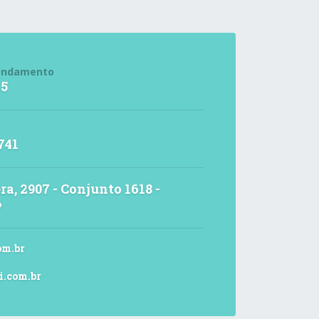
endamento
15
741
ra, 2907 - Conjunto 1618 -
P
om.br
i.com.br