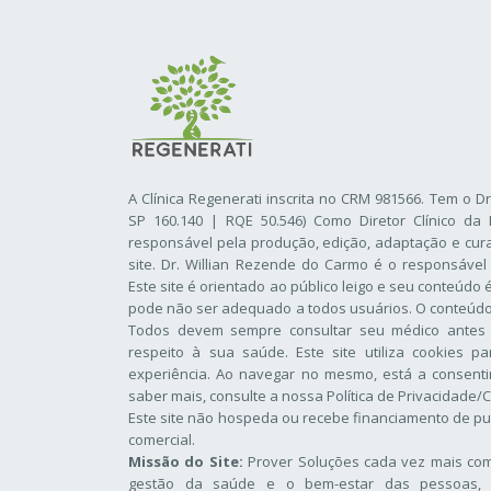
A Clínica Regenerati inscrita no CRM 981566. Tem o D
SP 160.140 | RQE 50.546) Como Diretor Clínico da 
responsável pela produção, edição, adaptação e cur
site. Dr. Willian Rezende do Carmo é o responsável
Este site é orientado ao público leigo e seu conteúdo
pode não ser adequado a todos usuários. O conteúdo d
Todos devem sempre consultar seu médico antes
respeito à sua saúde. Este site utiliza cookies p
experiência. Ao navegar no mesmo, está a consentir
saber mais, consulte a nossa
Política de Privacidade/
Este site não hospeda ou recebe financiamento de pu
comercial.
Missão do Site:
Prover Soluções cada vez mais comp
gestão da saúde e o bem-estar das pessoas, 