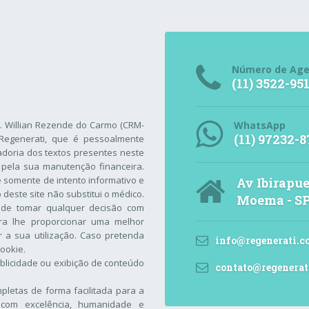
Número de Ag
(11) 3522-95
r. Willian Rezende do Carmo (CRM-
WhatsApp
(11) 97232-8
Regenerati
, que é pessoalmente
adoria dos textos presentes neste
 pela sua manutenção financeira.
 é somente de intento informativo e
Av Ibirapue
este site não substitui o médico.
Moema - S
 de tomar qualquer decisão com
ara lhe proporcionar uma melhor
 a sua utilização. Caso pretenda
info@regenerati.c
Cookie
.
blicidade ou exibição de conteúdo
contato@regenerat
letas de forma facilitada para a
com excelência, humanidade e