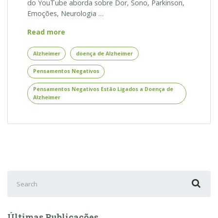
do YouTube aborda sobre Dor, Sono, Parkinson,
Emoções, Neurologia …
Alzheimer
Read more
–
Pensamentos
Alzheimer
doença de Alzheimer
Negativos
Pensamentos Negativos
Estão
Ligados
Pensamentos Negativos Estão Ligados a Doença de
a
Alzheimer
Doença
de
Alzheimer
Search
for:
Últimas Publicações