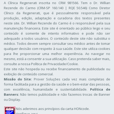
A Clínica Regenerati inscrita no CRM 981566. Tem o Dr. Willian
Rezende do Carmo (CRM-SP 160.140 | RQE 50.546) Como Diretor
Clínico da Regenerati
, que é pessoalmente responsável pela
produção, edição, adaptação e curadoria dos textos presentes
neste site. Dr. Willian Rezende do Carmo é o responsável pela sua
manutenção financeira. Este site é orientado ao público leigo e seu
conteúdo é somente de intento informativo e pode não ser
adequado a todos usuários. O conteúdo deste site não substitui o
médico. Todos devem sempre consultar seu médico antes de tomar
qualquer decisão com respeito à sua saúde. Este site utiliza cookies
para lhe proporcionar uma melhor experiência. Ao navegar no
mesmo, está a consentir a sua utilização. Caso pretenda saber mais,
consulte a nossa
Política de Privacidade/Cookie
.
Este site não hospeda ou recebe financiamento de publicidade ou
exibição de conteúdo comercial.
Missão do Site:
Prover Soluções cada vez mais completas de
forma facilitada para a gestão da saúde e o bem-estar das pessoas,
com excelência, humanidade e sustentabilidade.
Política de
Banners:
Não temos publicidade e não fazemos trocas de Banner
ou Display.
Nós aderimos aos
princípios da carta HONcode
.
Verifique aqui.