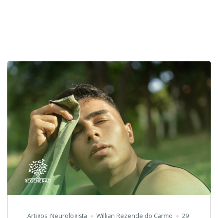
Artigos
,
Neurologista
Willian Rezende do Carmo
29