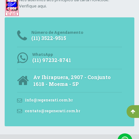
Verifique aqui.
Número de Agendamento
(11) 3522-9515
WhatsApp
(11) 97232-8741
Av Ibirapuera, 2907 - Conjunto
1618 - Moema - SP
info@regenerati.com.br
contato@regenerati.com.br