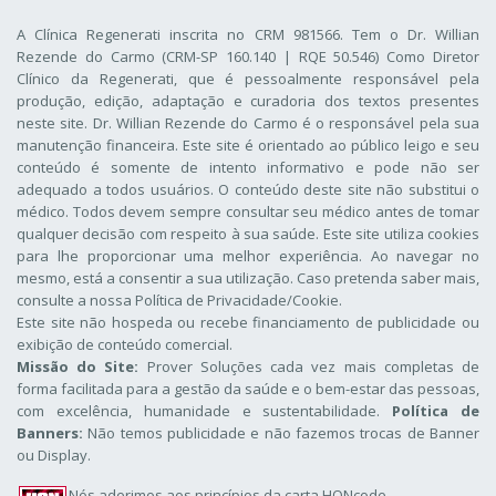
A Clínica Regenerati inscrita no CRM 981566. Tem o Dr. Willian
Rezende do Carmo (CRM-SP 160.140 | RQE 50.546) Como Diretor
Clínico da Regenerati
, que é pessoalmente responsável pela
produção, edição, adaptação e curadoria dos textos presentes
neste site. Dr. Willian Rezende do Carmo é o responsável pela sua
manutenção financeira. Este site é orientado ao público leigo e seu
conteúdo é somente de intento informativo e pode não ser
adequado a todos usuários. O conteúdo deste site não substitui o
médico. Todos devem sempre consultar seu médico antes de tomar
qualquer decisão com respeito à sua saúde. Este site utiliza cookies
para lhe proporcionar uma melhor experiência. Ao navegar no
mesmo, está a consentir a sua utilização. Caso pretenda saber mais,
consulte a nossa
Política de Privacidade/Cookie
.
Este site não hospeda ou recebe financiamento de publicidade ou
exibição de conteúdo comercial.
Missão do Site:
Prover Soluções cada vez mais completas de
forma facilitada para a gestão da saúde e o bem-estar das pessoas,
com excelência, humanidade e sustentabilidade.
Política de
Banners:
Não temos publicidade e não fazemos trocas de Banner
ou Display.
Nós aderimos aos
princípios da carta HONcode
.