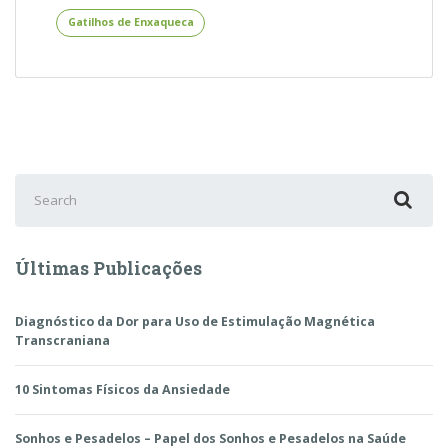
Podem
Gatilhos de Enxaqueca
Causar
Dor
de
Cabeça
–
Gatilhos
de
Enxaqueca
Search
for:
Últimas Publicações
Diagnóstico da Dor para Uso de Estimulação Magnética
Transcraniana
10 Sintomas Físicos da Ansiedade
Sonhos e Pesadelos – Papel dos Sonhos e Pesadelos na Saúde