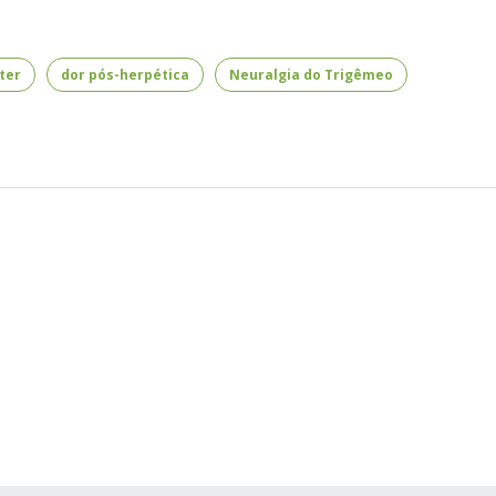
ter
dor pós-herpética
Neuralgia do Trigêmeo