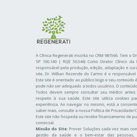
A Clínica Regenerati inscrita no CRM 981566. Tem o D
SP 160.140 | RQE 50.546) Como Diretor Clínico da 
responsável pela produção, edição, adaptação e cur
site. Dr. Willian Rezende do Carmo é o responsável
Este site é orientado ao público leigo e seu conteúdo
pode não ser adequado a todos usuários. O conteúdo d
Todos devem sempre consultar seu médico antes
respeito à sua saúde. Este site utiliza cookies p
experiência. Ao navegar no mesmo, está a consentir
saber mais, consulte a nossa
Política de Privacidade/
Este site não hospeda ou recebe financiamento de pu
comercial.
Missão do Site:
Prover Soluções cada vez mais comp
gestão da saúde e o bem-estar das pessoas, 