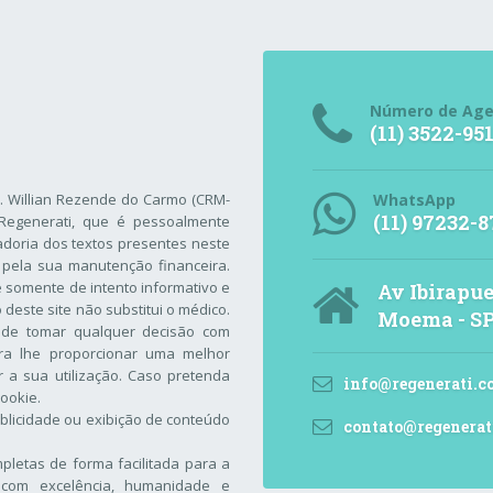
Número de Ag
(11) 3522-95
r. Willian Rezende do Carmo (CRM-
WhatsApp
(11) 97232-8
Regenerati
, que é pessoalmente
adoria dos textos presentes neste
 pela sua manutenção financeira.
 é somente de intento informativo e
Av Ibirapue
este site não substitui o médico.
Moema - S
 de tomar qualquer decisão com
ara lhe proporcionar uma melhor
 a sua utilização. Caso pretenda
info@regenerati.c
Cookie
.
blicidade ou exibição de conteúdo
contato@regenerat
letas de forma facilitada para a
com excelência, humanidade e