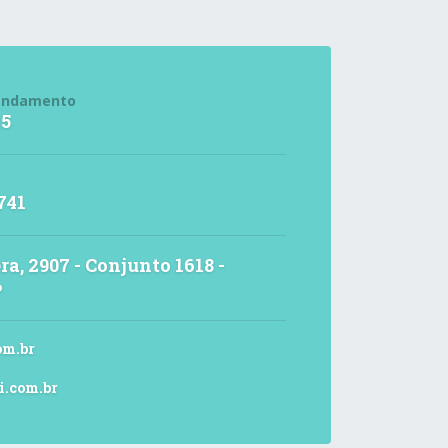
endamento
15
741
ra, 2907 - Conjunto 1618 -
P
om.br
i.com.br