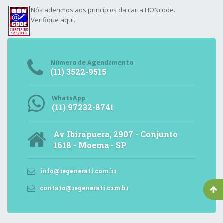
Nós aderimos aos
princípios da carta HONcode
.
Verifique aqui.
Número de Agendamento
(11) 3522-9515
WhatsApp
(11) 97232-8741
Av Ibirapuera, 2907 - Conjunto
1618 - Moema - SP
info@regenerati.com.br
contato@regenerati.com.br