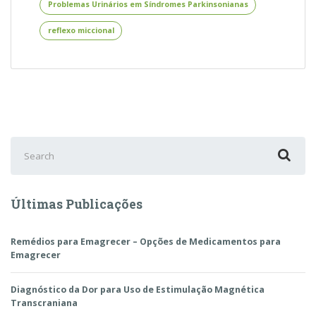
Problemas Urinários em Síndromes Parkinsonianas
Parkinsonianas
reflexo miccional
Search
for:
Últimas Publicações
Remédios para Emagrecer – Opções de Medicamentos para
Emagrecer
Diagnóstico da Dor para Uso de Estimulação Magnética
Transcraniana