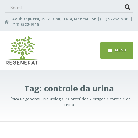
Search
for:
Av. Ibirapuera, 2907 - Conj. 1618, Moema - SP | (11) 97232-8741 |
(11) 3522-9515
MENU
Tag:
controle da urina
Clínica Regenerati - Neurologia
Conteúdos
Artigos
controle da
urina