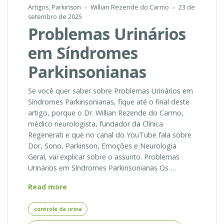
Artigos
,
Parkinson
Willian Rezende do Carmo
23 de
setembro de 2025
Problemas Urinários
em Síndromes
Parkinsonianas
Se você quer saber sobre Problemas Urinários em
Síndromes Parkinsonianas, fique até o final deste
artigo, porque o Dr. Willian Rezende do Carmo,
médico neurologista, fundador da Clínica
Regenerati e que no canal do YouTube fala sobre
Dor, Sono, Parkinson, Emoções e Neurologia
Geral, vai explicar sobre o assunto. Problemas
Urinários em Síndromes Parkinsonianas Os …
Problemas
Read more
Urinários
em
controle da urina
Síndromes