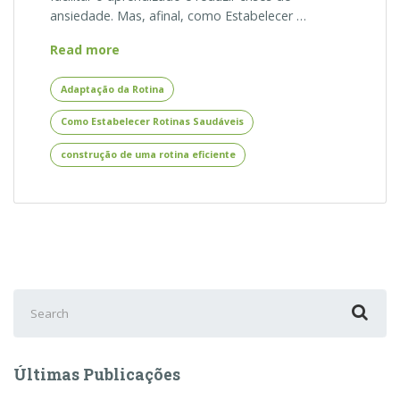
ansiedade. Mas, afinal, como Estabelecer …
Como
Read more
Estabelecer
Rotinas
Adaptação da Rotina
Saudáveis
Como Estabelecer Rotinas Saudáveis
para
Crianças
construção de uma rotina eficiente
com
Transtornos
Neurológicos
Search
for:
Últimas Publicações