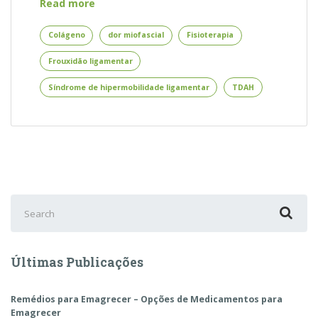
Síndrome
Read more
de
Hipermobilidade
Colágeno
dor miofascial
Fisioterapia
Ligamentar
Frouxidão ligamentar
e
Procrastinação
Síndrome de hipermobilidade ligamentar
TDAH
Search
for:
Últimas Publicações
Remédios para Emagrecer – Opções de Medicamentos para
Emagrecer