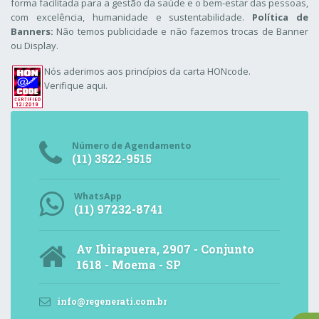
forma facilitada para a gestão da saúde e o bem-estar das pessoas,
com excelência, humanidade e sustentabilidade.
Política de
Banners:
Não temos publicidade e não fazemos trocas de Banner
ou Display.
Nós aderimos aos
princípios da carta HONcode
.
Verifique aqui.
Número de Agendamento
(11) 3522-9515
WhatsApp
(11) 97232-8741
Av Ibirapuera, 2907 - Conjunto
1618 - Moema - SP
info@regenerati.com.br