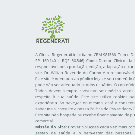
A Clínica Regenerati inscrita no CRM 981566. Tem o D
SP 160.140 | RQE 50.546) Como Diretor Clínico da 
responsável pela produção, edição, adaptação e cur
site. Dr. Willian Rezende do Carmo é o responsável
Este site é orientado ao público leigo e seu conteúdo
pode não ser adequado a todos usuários. O conteúdo d
Todos devem sempre consultar seu médico antes
respeito à sua saúde. Este site utiliza cookies p
experiência. Ao navegar no mesmo, está a consentir
saber mais, consulte a nossa
Política de Privacidade/
Este site não hospeda ou recebe financiamento de pu
comercial.
Missão do Site:
Prover Soluções cada vez mais comp
gestão da saúde e o bem-estar das pessoas, 