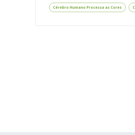
Cérebro
Cérebro Humano Processa as Cores
C
Processa
Cores