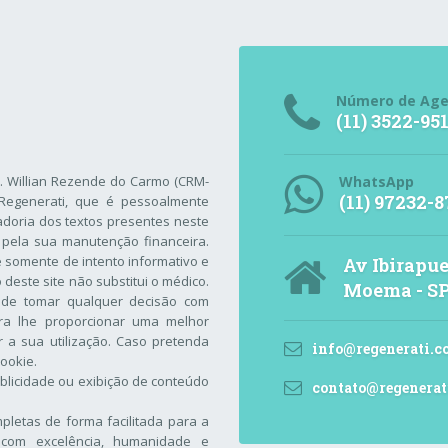
Número de Ag
(11) 3522-95
r. Willian Rezende do Carmo (CRM-
WhatsApp
(11) 97232-8
Regenerati
, que é pessoalmente
adoria dos textos presentes neste
 pela sua manutenção financeira.
 é somente de intento informativo e
Av Ibirapue
este site não substitui o médico.
Moema - S
 de tomar qualquer decisão com
ara lhe proporcionar uma melhor
 a sua utilização. Caso pretenda
info@regenerati.c
Cookie
.
blicidade ou exibição de conteúdo
contato@regenerat
letas de forma facilitada para a
com excelência, humanidade e