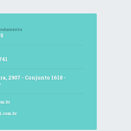
endamento
15
741
ra, 2907 - Conjunto 1618 -
P
om.br
i.com.br