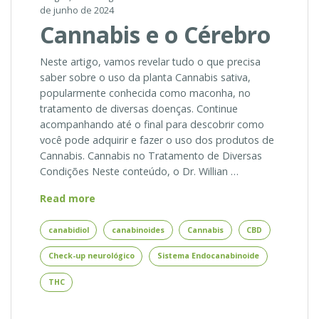
de junho de 2024
Cannabis e o Cérebro
Neste artigo, vamos revelar tudo o que precisa
saber sobre o uso da planta Cannabis sativa,
popularmente conhecida como maconha, no
tratamento de diversas doenças. Continue
acompanhando até o final para descobrir como
você pode adquirir e fazer o uso dos produtos de
Cannabis. Cannabis no Tratamento de Diversas
Condições Neste conteúdo, o Dr. Willian …
Cannabis
Read more
e
o
canabidiol
canabinoides
Cannabis
CBD
Cérebro
Check-up neurológico
Sistema Endocanabinoide
THC