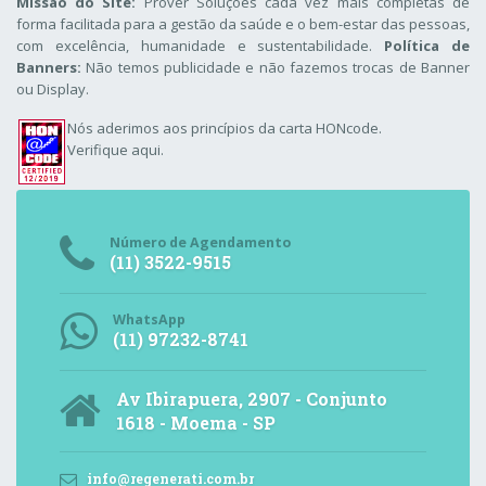
Missão do Site:
Prover Soluções cada vez mais completas de
forma facilitada para a gestão da saúde e o bem-estar das pessoas,
com excelência, humanidade e sustentabilidade.
Política de
Banners:
Não temos publicidade e não fazemos trocas de Banner
ou Display.
Nós aderimos aos
princípios da carta HONcode
.
Verifique aqui.
Número de Agendamento
(11) 3522-9515
WhatsApp
(11) 97232-8741
Av Ibirapuera, 2907 - Conjunto
1618 - Moema - SP
info@regenerati.com.br