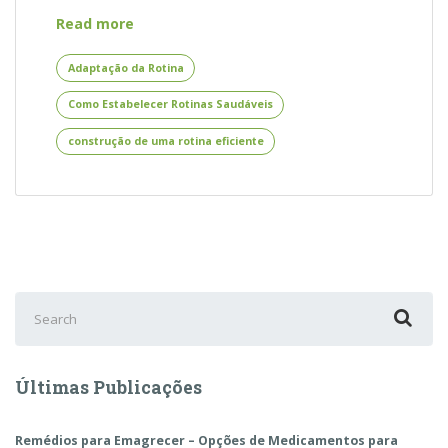
Como
Read more
Estabelecer
Rotinas
Adaptação da Rotina
Saudáveis
Como Estabelecer Rotinas Saudáveis
para
Crianças
construção de uma rotina eficiente
com
Transtornos
Neurológicos
Search
for:
Últimas Publicações
Remédios para Emagrecer – Opções de Medicamentos para