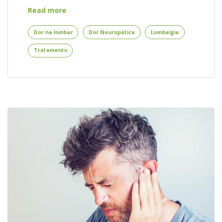
Dor
Read more
na
Lombar
Dor na lombar
Dor Neuropática
Lombalgia
–
Tratamento
A
Lombalgia