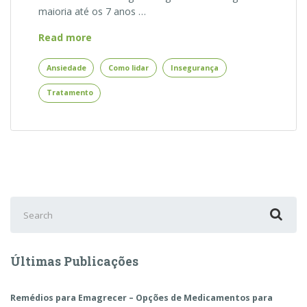
maioria até os 7 anos …
Saiba
Read more
como
ter
Ansiedade
Como lidar
Insegurança
menos
Tratamento
insegurança
Search
for:
Últimas Publicações
Remédios para Emagrecer – Opções de Medicamentos para