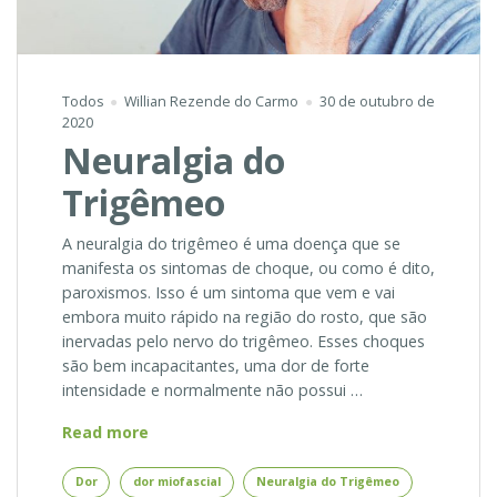
Todos
Willian Rezende do Carmo
30 de outubro de
2020
Neuralgia do
Trigêmeo
A neuralgia do trigêmeo é uma doença que se
manifesta os sintomas de choque, ou como é dito,
paroxismos. Isso é um sintoma que vem e vai
embora muito rápido na região do rosto, que são
inervadas pelo nervo do trigêmeo. Esses choques
são bem incapacitantes, uma dor de forte
intensidade e normalmente não possui …
Neuralgia
Read more
do
Trigêmeo
Dor
dor miofascial
Neuralgia do Trigêmeo