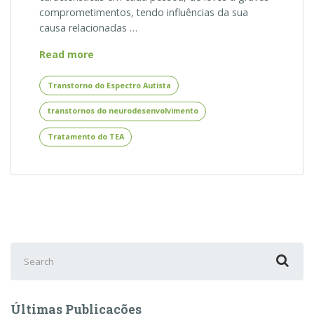
comprometimentos, tendo influências da sua
causa relacionadas …
Diagnóstico
Read more
e
Tratamento
Transtorno do Espectro Autista
do
transtornos do neurodesenvolvimento
Transtorno
do
Tratamento do TEA
Espectro
Autista
(TEA)
Search
for:
Últimas Publicações