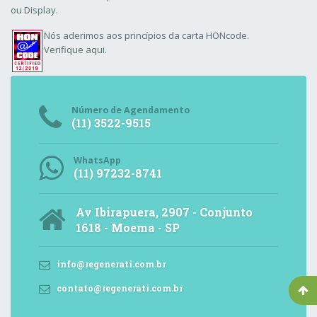
ou Display.
Nós aderimos aos
princípios da carta HONcode
.
Verifique aqui.
Número de Agendamento
(11) 3522-9515
WhatsApp
(11) 97232-8741
Av Ibirapuera, 2907 - Conjunto
1618 - Moema - SP
info@regenerati.com.br
contato@regenerati.com.br