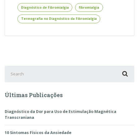
no
Diagnóstico
Diagnóstico de Fibromialgia
fibromialgia
da
Termografia no Diagnóstico da Fibromialgia
Fibromialgia
Search
for:
Últimas Publicações
Diagnóstico da Dor para Uso de Estimulação Magnética
Transcraniana
10 Sintomas Físicos da Ansiedade