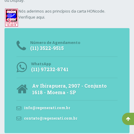
ou Display.
Nós aderimos aos
princípios da carta HONcode
.
Verifique aqui.
Número de Agendamento
(11) 3522-9515
WhatsApp
(11) 97232-8741
Av Ibirapuera, 2907 - Conjunto
1618 - Moema - SP
info@regenerati.com.br
contato@regenerati.com.br