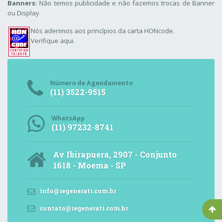
Banners:
Não temos publicidade e não fazemos trocas de Banner
ou Display.
Nós aderimos aos
princípios da carta HONcode
.
Verifique aqui.
Número de Agendamento
(11) 3522-9515
WhatsApp
(11) 97232-8741
Av Ibirapuera, 2907 - Conjunto
1618 - Moema - SP
info@regenerati.com.br
contato@regenerati.com.br