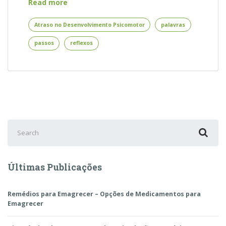
Atraso
Read more
no
Desenvolvimento
Atraso no Desenvolvimento Psicomotor
palavras
Psicomotor
passos
reflexos
–
Conheça
os
Sinais
de
Atenção
Search
for:
Últimas Publicações
Remédios para Emagrecer – Opções de Medicamentos para
Emagrecer