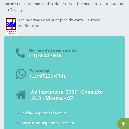
Banners:
Não temos publicidade e não fazemos trocas de Banner
ou Display.
Nós aderimos aos
princípios da carta HONcode
.
Verifique aqui.
Número de Agendamento
(11) 3522-9515
WhatsApp
(11) 97232-8741
Av Ibirapuera, 2907 - Conjunto
1618 - Moema - SP
info@regenerati.com.br
contato@regenerati.com.br