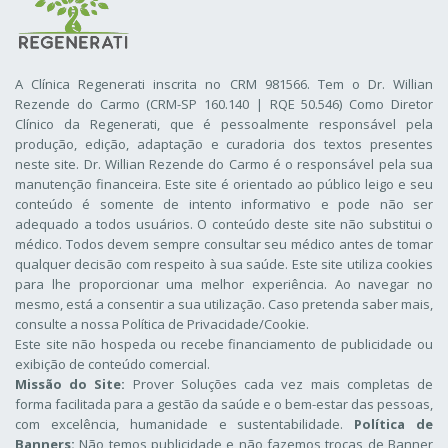
A Clínica Regenerati inscrita no CRM 981566. Tem o Dr. Willian
Rezende do Carmo (CRM-SP 160.140 | RQE 50.546) Como Diretor
Clínico da Regenerati
, que é pessoalmente responsável pela
produção, edição, adaptação e curadoria dos textos presentes
neste site. Dr. Willian Rezende do Carmo é o responsável pela sua
manutenção financeira. Este site é orientado ao público leigo e seu
conteúdo é somente de intento informativo e pode não ser
adequado a todos usuários. O conteúdo deste site não substitui o
médico. Todos devem sempre consultar seu médico antes de tomar
qualquer decisão com respeito à sua saúde. Este site utiliza cookies
para lhe proporcionar uma melhor experiência. Ao navegar no
mesmo, está a consentir a sua utilização. Caso pretenda saber mais,
consulte a nossa
Política de Privacidade/Cookie
.
Este site não hospeda ou recebe financiamento de publicidade ou
exibição de conteúdo comercial.
Missão do Site:
Prover Soluções cada vez mais completas de
forma facilitada para a gestão da saúde e o bem-estar das pessoas,
com excelência, humanidade e sustentabilidade.
Política de
Banners:
Não temos publicidade e não fazemos trocas de Banner