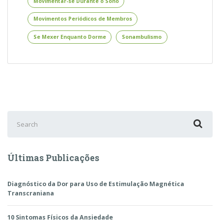
Enquanto
Movimentar-se Durante o Sono
Dorme
Movimentos Periódicos de Membros
–
O
Se Mexer Enquanto Dorme
Sonambulismo
que
pode
Ser
Search
for:
Últimas Publicações
Diagnóstico da Dor para Uso de Estimulação Magnética
Transcraniana
10 Sintomas Físicos da Ansiedade