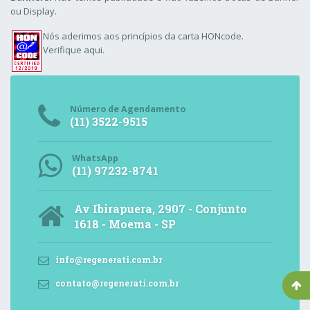
ou Display.
Nós aderimos aos
princípios da carta HONcode
.
Verifique aqui.
Número de Agendamento
(11) 3522-9515
WhatsApp
(11) 97232-8741
Av Ibirapuera, 2907 - Conjunto
1618 - Moema - SP
info@regenerati.com.br
contato@regenerati.com.br