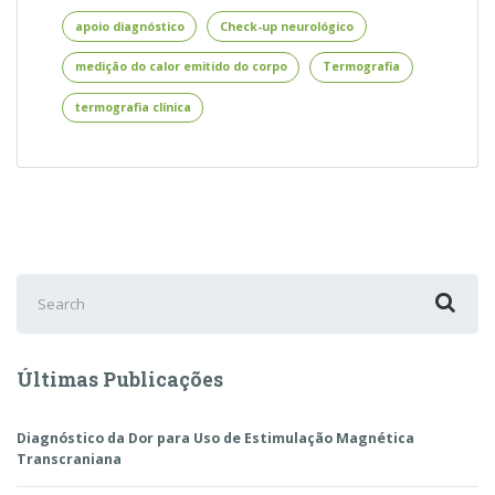
Térmica
Cutânea
apoio diagnóstico
Check-up neurológico
e
medição do calor emitido do corpo
Termografia
Aplicações
Clínicas
termografia clínica
Search
for:
Últimas Publicações
Diagnóstico da Dor para Uso de Estimulação Magnética
Transcraniana