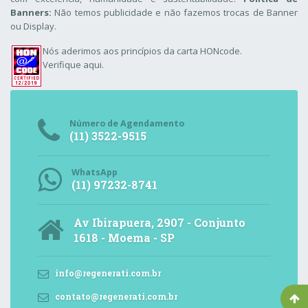
Banners:
Não temos publicidade e não fazemos trocas de Banner
ou Display.
Nós aderimos aos
princípios da carta HONcode
.
Verifique aqui.
Número de Agendamento
(11) 3522-9515
WhatsApp
(11) 97232-8741
Av Ibirapuera, 2907 - Conjunto
1618 - Moema - SP
info@regenerati.com.br
contato@regenerati.com.br