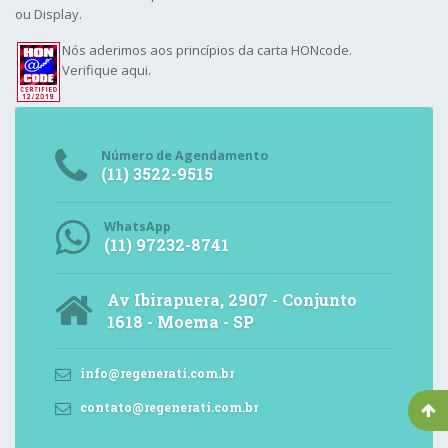
ou Display.
Nós aderimos aos
princípios da carta HONcode
.
Verifique aqui.
Número de Agendamento
(11) 3522-9515
WhatsApp
(11) 97232-8741
Av Ibirapuera, 2907 - Conjunto
1618 - Moema - SP
info@regenerati.com.br
contato@regenerati.com.br