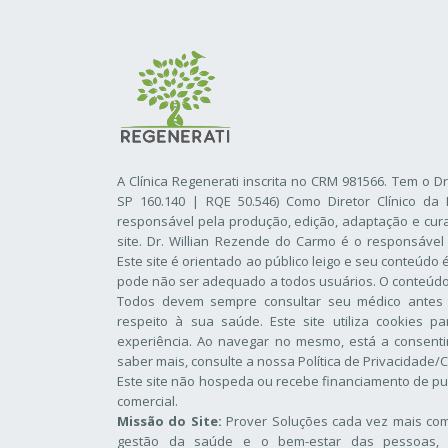
A Clínica Regenerati inscrita no CRM 981566. Tem o D
SP 160.140 | RQE 50.546) Como Diretor Clínico da 
responsável pela produção, edição, adaptação e cur
site. Dr. Willian Rezende do Carmo é o responsável
Este site é orientado ao público leigo e seu conteúdo
pode não ser adequado a todos usuários. O conteúdo d
Todos devem sempre consultar seu médico antes
respeito à sua saúde. Este site utiliza cookies p
experiência. Ao navegar no mesmo, está a consentir
saber mais, consulte a nossa
Política de Privacidade/
Este site não hospeda ou recebe financiamento de pu
comercial.
Missão do Site:
Prover Soluções cada vez mais comp
gestão da saúde e o bem-estar das pessoas, 