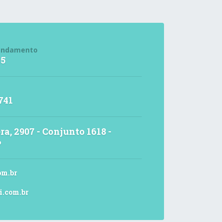
endamento
15
741
ra, 2907 - Conjunto 1618 -
P
om.br
i.com.br