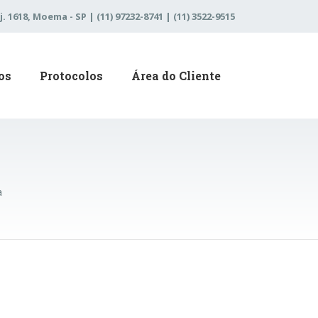
j. 1618, Moema - SP | (11) 97232-8741 | (11) 3522-9515
os
Protocolos
Área do Cliente
a