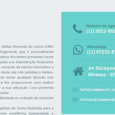
Número de Ag
(11) 3522-95
r. Willian Rezende do Carmo (CRM-
WhatsApp
(11) 97232-8
Regenerati
, que é pessoalmente
adoria dos textos presentes neste
 pela sua manutenção financeira.
 é somente de intento informativo e
Av Ibirapue
este site não substitui o médico.
Moema - S
 de tomar qualquer decisão com
ara lhe proporcionar uma melhor
 a sua utilização. Caso pretenda
info@regenerati.c
Cookie
.
blicidade ou exibição de conteúdo
contato@regenerat
letas de forma facilitada para a
com excelência, humanidade e