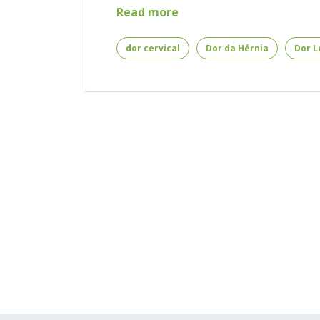
Hérnia
Read more
de
Disco
dor cervical
Dor da Hérnia
Dor 
–
Tudo
que
Você
Precisa
Saber
Sobre
a
Dor
da
Hérnia