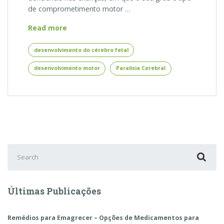
de comprometimento motor …
Paralisia
Read more
Cerebral
–
desenvolvimento do cérebro fetal
Entendendo
desenvolvimento motor
Paralisia Cerebral
o
Diagnóstico
e
as
Possibilidades
de
Tratamento
Search
for:
Últimas Publicações
Remédios para Emagrecer – Opções de Medicamentos para