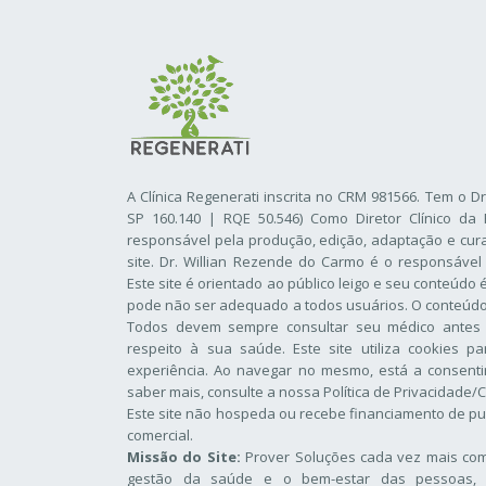
A Clínica Regenerati inscrita no CRM 981566. Tem o D
SP 160.140 | RQE 50.546) Como Diretor Clínico da 
responsável pela produção, edição, adaptação e cur
site. Dr. Willian Rezende do Carmo é o responsável
Este site é orientado ao público leigo e seu conteúdo
pode não ser adequado a todos usuários. O conteúdo d
Todos devem sempre consultar seu médico antes
respeito à sua saúde. Este site utiliza cookies p
experiência. Ao navegar no mesmo, está a consentir
saber mais, consulte a nossa
Política de Privacidade/
Este site não hospeda ou recebe financiamento de pu
comercial.
Missão do Site:
Prover Soluções cada vez mais comp
gestão da saúde e o bem-estar das pessoas, 