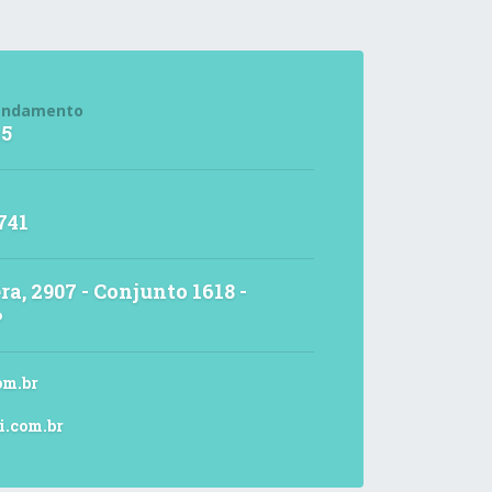
endamento
15
741
ra, 2907 - Conjunto 1618 -
P
om.br
i.com.br