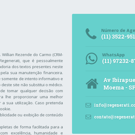
Número de Ag
(11) 3522-95
r. Willian Rezende do Carmo (CRM-
WhatsApp
(11) 97232-8
Regenerati
, que é pessoalmente
adoria dos textos presentes neste
 pela sua manutenção financeira.
 é somente de intento informativo e
Av Ibirapue
este site não substitui o médico.
Moema - S
 de tomar qualquer decisão com
ara lhe proporcionar uma melhor
 a sua utilização. Caso pretenda
info@regenerati.c
Cookie
.
blicidade ou exibição de conteúdo
contato@regenerat
letas de forma facilitada para a
com excelência, humanidade e