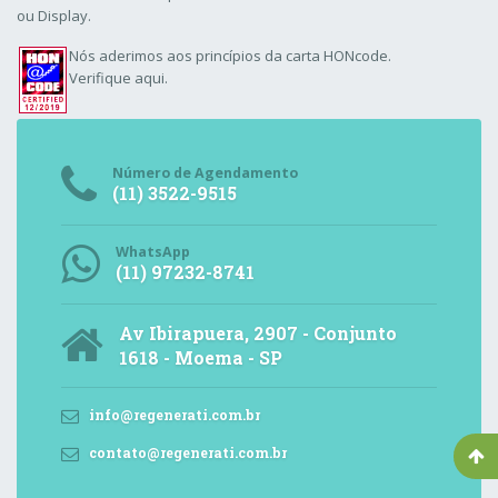
ou Display.
Nós aderimos aos
princípios da carta HONcode
.
Verifique aqui.
Número de Agendamento
(11) 3522-9515
WhatsApp
(11) 97232-8741
Av Ibirapuera, 2907 - Conjunto
1618 - Moema - SP
info@regenerati.com.br
contato@regenerati.com.br