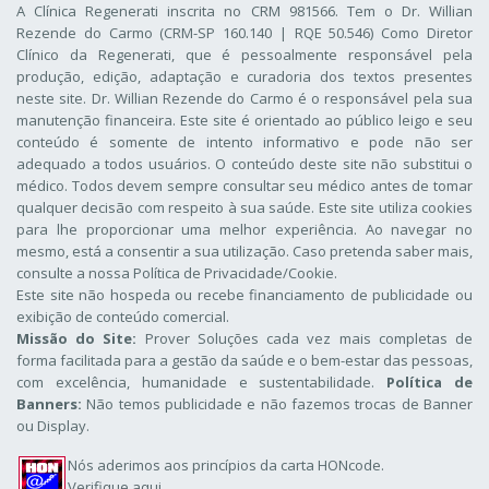
A Clínica Regenerati inscrita no CRM 981566. Tem o Dr. Willian
Rezende do Carmo (CRM-SP 160.140 | RQE 50.546) Como Diretor
Clínico da Regenerati
, que é pessoalmente responsável pela
produção, edição, adaptação e curadoria dos textos presentes
neste site. Dr. Willian Rezende do Carmo é o responsável pela sua
manutenção financeira. Este site é orientado ao público leigo e seu
conteúdo é somente de intento informativo e pode não ser
adequado a todos usuários. O conteúdo deste site não substitui o
médico. Todos devem sempre consultar seu médico antes de tomar
qualquer decisão com respeito à sua saúde. Este site utiliza cookies
para lhe proporcionar uma melhor experiência. Ao navegar no
mesmo, está a consentir a sua utilização. Caso pretenda saber mais,
consulte a nossa
Política de Privacidade/Cookie
.
Este site não hospeda ou recebe financiamento de publicidade ou
exibição de conteúdo comercial.
Missão do Site:
Prover Soluções cada vez mais completas de
forma facilitada para a gestão da saúde e o bem-estar das pessoas,
com excelência, humanidade e sustentabilidade.
Política de
Banners:
Não temos publicidade e não fazemos trocas de Banner
ou Display.
Nós aderimos aos
princípios da carta HONcode
.
Verifique aqui.