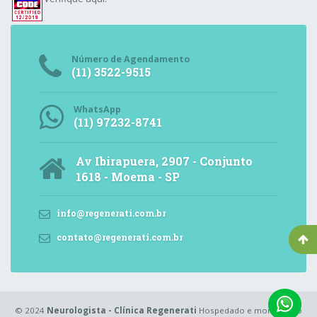
Número de Agendamento
(11) 3522-9515
WhatsApp
(11) 97232-8741
Av Ibirapuera, 2907 - Conjunto
1618 - Moema - SP
info@regenerati.com.br
contato@regenerati.com.br
© 2024
Neurologista - Clínica Regenerati
Hospedado e monitorado