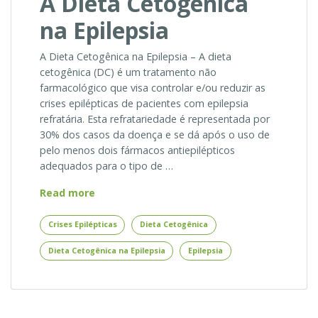
A Dieta Cetogênica
na Epilepsia
A Dieta Cetogênica na Epilepsia – A dieta
cetogênica (DC) é um tratamento não
farmacológico que visa controlar e/ou reduzir as
crises epilépticas de pacientes com epilepsia
refratária. Esta refratariedade é representada por
30% dos casos da doença e se dá após o uso de
pelo menos dois fármacos antiepilépticos
adequados para o tipo de …
A
Read more
Dieta
Cetogênica
Crises Epilépticas
Dieta Cetogênica
na
Dieta Cetogênica na Epilepsia
Epilepsia
Epilepsia