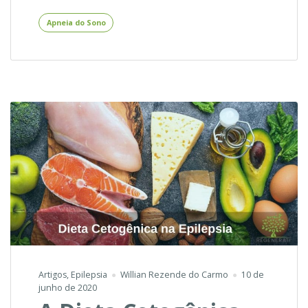
posição
na
Apneia do Sono
cama
causa
apneia
do
sono?
Artigos
,
Epilepsia
Willian Rezende do Carmo
10 de
junho de 2020