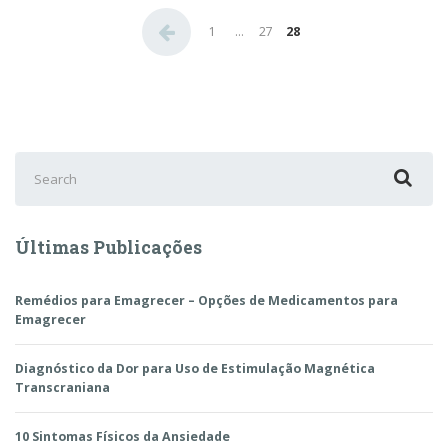
Paginação
1
…
27
28
de
posts
Search
for:
Últimas Publicações
Remédios para Emagrecer – Opções de Medicamentos para
Emagrecer
Diagnóstico da Dor para Uso de Estimulação Magnética
Transcraniana
10 Sintomas Físicos da Ansiedade