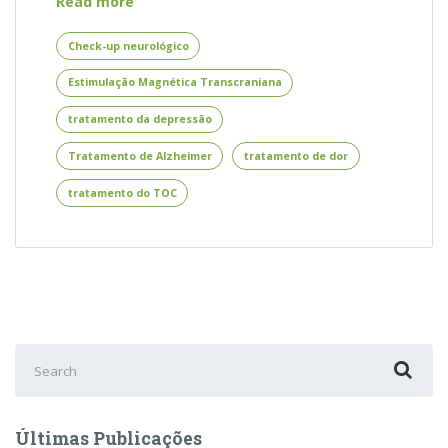
Estimulação
Read more
Magnética
Transcraniana
Check-up neurológico
–
Estimulação Magnética Transcraniana
Novidades
Sobre
tratamento da depressão
a
EMT
Tratamento de Alzheimer
tratamento de dor
tratamento do TOC
Search
for:
Últimas Publicações