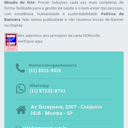
Missão do Site:
Prover Soluções cada vez mais completas de
forma facilitada para a gestão da saúde e o bem-estar das pessoas,
com excelência, humanidade e sustentabilidade.
Política de
Banners:
Não temos publicidade e não fazemos trocas de Banner
ou Display.
Nós aderimos aos
princípios da carta HONcode
.
Verifique aqui.
Número de Agendamento
(11) 3522-9515
WhatsApp
(11) 97232-8741
Av Ibirapuera, 2907 - Conjunto
1618 - Moema - SP
info@regenerati.com.br