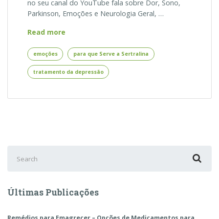
no seu canal do YouTube fala sobre Dor, Sono,
Parkinson, Emoções e Neurologia Geral, …
Para
Read more
que
Serve
emoções
para que Serve a Sertralina
a
tratamento da depressão
Sertralina
–
Visão
do
Neurologista
Search
for:
Últimas Publicações
Remédios para Emagrecer – Opções de Medicamentos para